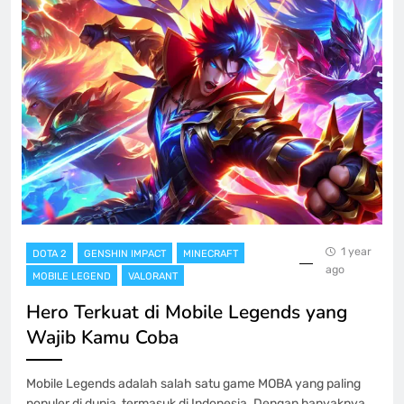
1 year
DOTA 2
GENSHIN IMPACT
MINECRAFT
ago
MOBILE LEGEND
VALORANT
Hero Terkuat di Mobile Legends yang
Wajib Kamu Coba
Mobile Legends adalah salah satu game MOBA yang paling
populer di dunia, termasuk di Indonesia. Dengan banyaknya