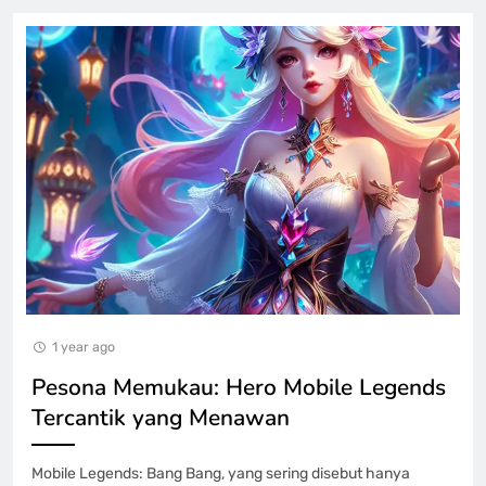
1 year ago
Pesona Memukau: Hero Mobile Legends
Tercantik yang Menawan
Mobile Legends: Bang Bang, yang sering disebut hanya