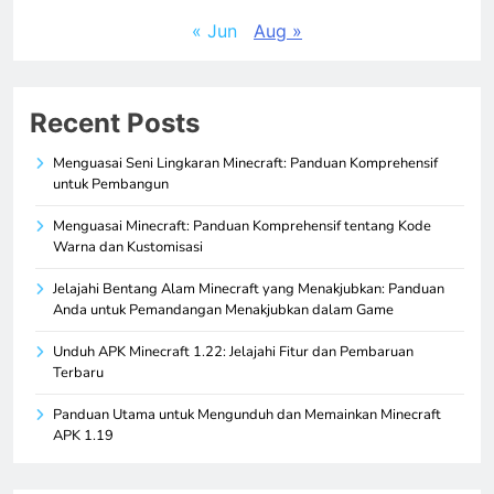
« Jun
Aug »
Recent Posts
Menguasai Seni Lingkaran Minecraft: Panduan Komprehensif
untuk Pembangun
Menguasai Minecraft: Panduan Komprehensif tentang Kode
Warna dan Kustomisasi
Jelajahi Bentang Alam Minecraft yang Menakjubkan: Panduan
Anda untuk Pemandangan Menakjubkan dalam Game
Unduh APK Minecraft 1.22: Jelajahi Fitur dan Pembaruan
Terbaru
Panduan Utama untuk Mengunduh dan Memainkan Minecraft
APK 1.19