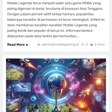
Mobile Legends terus menjadi salah satu game MOBA yang
paling digemari di dunia, terutama di kawasan Asia Tenggara.
Dengan jutaan pemain aktif setiap harinya, popularitas
beberapa karakter di permainan ini terus meningkat. Artikel ini
akan membahas karakter-karakter Mobile Legends yang
paling ikonik dan populer di tahun ini. Informasi berikut
didasarkan pada data terkini dari komunitas,…
Read More
admin@mobilegaming.id
0
5 mins