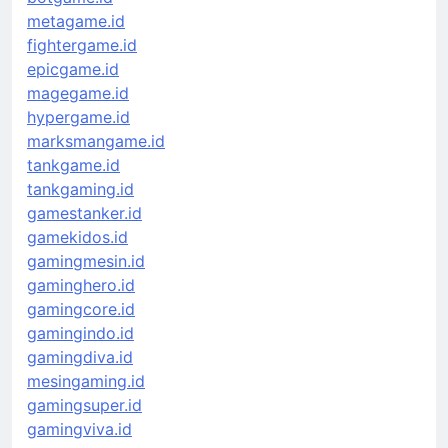
metagame.id
fightergame.id
epicgame.id
magegame.id
hypergame.id
marksmangame.id
tankgame.id
tankgaming.id
gamestanker.id
gamekidos.id
gamingmesin.id
gaminghero.id
gamingcore.id
gamingindo.id
gamingdiva.id
mesingaming.id
gamingsuper.id
gamingviva.id