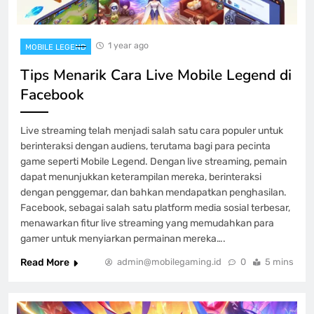
1 year ago
MOBILE LEGEND
Tips Menarik Cara Live Mobile Legend di
Facebook
Live streaming telah menjadi salah satu cara populer untuk
berinteraksi dengan audiens, terutama bagi para pecinta
game seperti Mobile Legend. Dengan live streaming, pemain
dapat menunjukkan keterampilan mereka, berinteraksi
dengan penggemar, dan bahkan mendapatkan penghasilan.
Facebook, sebagai salah satu platform media sosial terbesar,
menawarkan fitur live streaming yang memudahkan para
gamer untuk menyiarkan permainan mereka….
Read More
admin@mobilegaming.id
0
5 mins