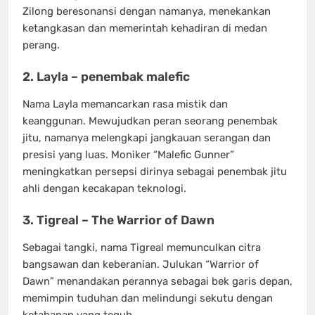
Zilong beresonansi dengan namanya, menekankan
ketangkasan dan memerintah kehadiran di medan
perang.
2.
Layla
– penembak malefic
Nama Layla memancarkan rasa mistik dan
keanggunan. Mewujudkan peran seorang penembak
jitu, namanya melengkapi jangkauan serangan dan
presisi yang luas. Moniker “Malefic Gunner”
meningkatkan persepsi dirinya sebagai penembak jitu
ahli dengan kecakapan teknologi.
3.
Tigreal
– The Warrior of Dawn
Sebagai tangki, nama Tigreal memunculkan citra
bangsawan dan keberanian. Julukan “Warrior of
Dawn” menandakan perannya sebagai bek garis depan,
memimpin tuduhan dan melindungi sekutu dengan