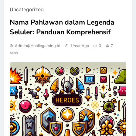
Uncategorized
Nama Pahlawan dalam Legenda
Seluler: Panduan Komprehensif
Admin@mobilegaming.id
1 Year Ago
0
7
Mins