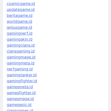
cosmicgame.id
updategame.id
beritagame.id
worldgame.id
jeniusgame.id
gamingnerf.id
gamingskin.id
gamingclans.id
clansgaming.id
gamingmage.id
gamingmeta.id
nerfgaming.id
gamingtanker.id
gamingfighter.id
gamesmeta.id
gamesfighter.id
gamesmage.id
gamesepic.id
clansgames.id