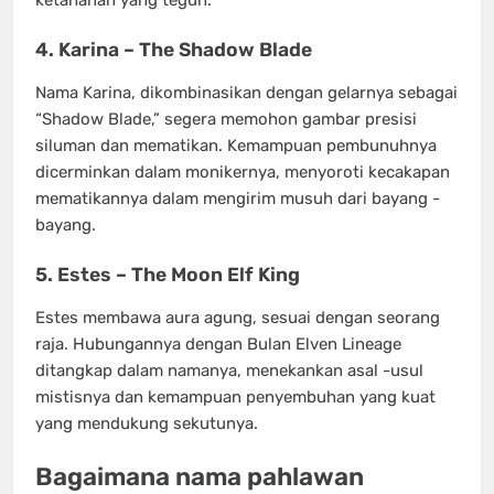
ketahanan yang teguh.
4.
Karina
– The Shadow Blade
Nama Karina, dikombinasikan dengan gelarnya sebagai
“Shadow Blade,” segera memohon gambar presisi
siluman dan mematikan. Kemampuan pembunuhnya
dicerminkan dalam monikernya, menyoroti kecakapan
mematikannya dalam mengirim musuh dari bayang -
bayang.
5.
Estes
– The Moon Elf King
Estes membawa aura agung, sesuai dengan seorang
raja. Hubungannya dengan Bulan Elven Lineage
ditangkap dalam namanya, menekankan asal -usul
mistisnya dan kemampuan penyembuhan yang kuat
yang mendukung sekutunya.
Bagaimana nama pahlawan