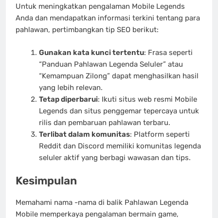
Untuk meningkatkan pengalaman Mobile Legends
Anda dan mendapatkan informasi terkini tentang para
pahlawan, pertimbangkan tip SEO berikut:
Gunakan kata kunci tertentu
: Frasa seperti
“Panduan Pahlawan Legenda Seluler” atau
“Kemampuan Zilong” dapat menghasilkan hasil
yang lebih relevan.
Tetap diperbarui
: Ikuti situs web resmi Mobile
Legends dan situs penggemar tepercaya untuk
rilis dan pembaruan pahlawan terbaru.
Terlibat dalam komunitas
: Platform seperti
Reddit dan Discord memiliki komunitas legenda
seluler aktif yang berbagi wawasan dan tips.
Kesimpulan
Memahami nama -nama di balik Pahlawan Legenda
Mobile memperkaya pengalaman bermain game,