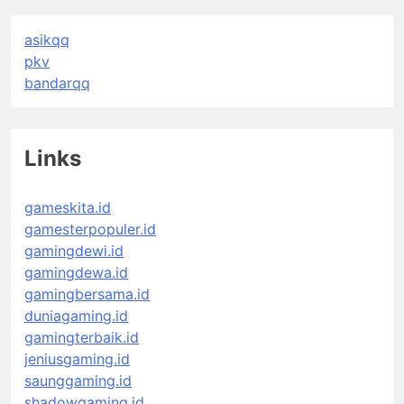
asikqq
pkv
bandarqq
Links
gameskita.id
gamesterpopuler.id
gamingdewi.id
gamingdewa.id
gamingbersama.id
duniagaming.id
gamingterbaik.id
jeniusgaming.id
saunggaming.id
shadowgaming.id