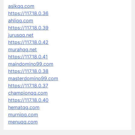
asikqq.com
https://117.18.0.36
ahliqq.com
https://117.18.0.39
jurusqq.net
https://117.18.0.42
murahqq.net
https://117.18.0.41
maindomino99.com
https://117.18.0.38
masterdomino99.com
https://117.18.0.37
championqq.com
https://117.18.0.40
hematqq.com
murniqq.com
menuqq.com