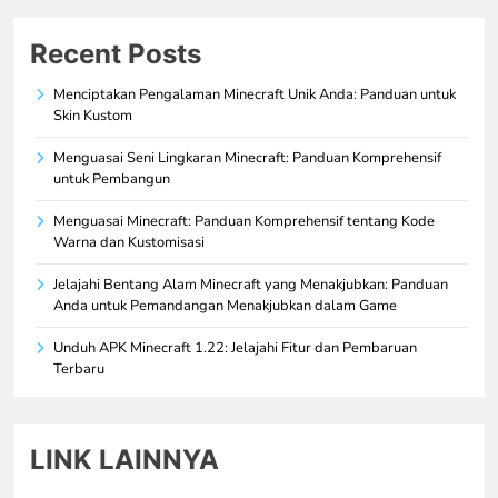
Recent Posts
Menciptakan Pengalaman Minecraft Unik Anda: Panduan untuk
Skin Kustom
Menguasai Seni Lingkaran Minecraft: Panduan Komprehensif
untuk Pembangun
Menguasai Minecraft: Panduan Komprehensif tentang Kode
Warna dan Kustomisasi
Jelajahi Bentang Alam Minecraft yang Menakjubkan: Panduan
Anda untuk Pemandangan Menakjubkan dalam Game
Unduh APK Minecraft 1.22: Jelajahi Fitur dan Pembaruan
Terbaru
LINK LAINNYA