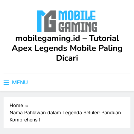
Skip
to
content
mobilegaming.id – Tutorial
Apex Legends Mobile Paling
Dicari
Upgrade skill kamu di Apex Legends Mobile dengan
Tutorial terbaru ini. Dilengkapi strategi praktis dan
MENU
saran profesional yang bisa langsung kamu terapkan
dalam game.
Home
Nama Pahlawan dalam Legenda Seluler: Panduan
Komprehensif