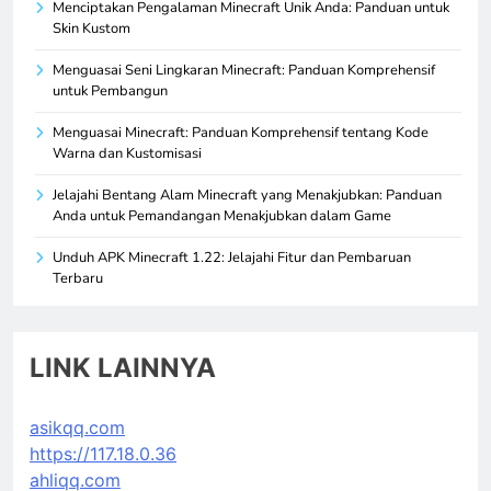
Menciptakan Pengalaman Minecraft Unik Anda: Panduan untuk
Skin Kustom
Menguasai Seni Lingkaran Minecraft: Panduan Komprehensif
untuk Pembangun
Menguasai Minecraft: Panduan Komprehensif tentang Kode
Warna dan Kustomisasi
Jelajahi Bentang Alam Minecraft yang Menakjubkan: Panduan
Anda untuk Pemandangan Menakjubkan dalam Game
Unduh APK Minecraft 1.22: Jelajahi Fitur dan Pembaruan
Terbaru
LINK LAINNYA
asikqq.com
https://117.18.0.36
ahliqq.com