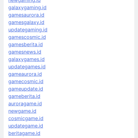
galaxygaming.id
gamesaurora.id
gamesgalaxy.id
updategaming.id
gamescosmic.id
gamesberita.id
gamesnews.id
galaxygames.id
updategames.id
gameaurora.id
gamecosmic.id
gameupdate.id
gameberita.id
auroragame.id
newgame.id
cosmicgame.id
updategame.id
beritagame.id