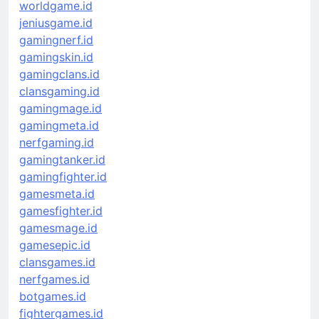
worldgame.id
jeniusgame.id
gamingnerf.id
gamingskin.id
gamingclans.id
clansgaming.id
gamingmage.id
gamingmeta.id
nerfgaming.id
gamingtanker.id
gamingfighter.id
gamesmeta.id
gamesfighter.id
gamesmage.id
gamesepic.id
clansgames.id
nerfgames.id
botgames.id
fightergames.id