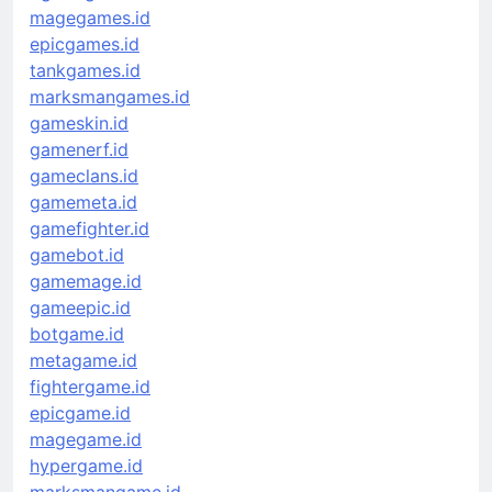
magegames.id
epicgames.id
tankgames.id
marksmangames.id
gameskin.id
gamenerf.id
gameclans.id
gamemeta.id
gamefighter.id
gamebot.id
gamemage.id
gameepic.id
botgame.id
metagame.id
fightergame.id
epicgame.id
magegame.id
hypergame.id
marksmangame.id