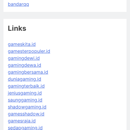
bandarqq
Links
gameskita.id
gamesterpopuler.id
gamingdewi.id
gamingdewa.id
gamingbersama.id
duniagaming.id
gamingterbaik.id
jeniusgaming.id
saunggaming.id
shadowgaming.id
gamesshadow.id
gamesraja.id
sedapgaming.id