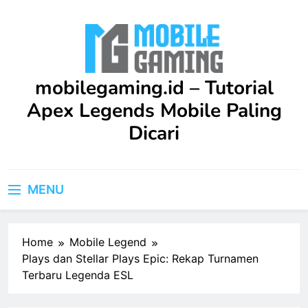
Skip
to
content
mobilegaming.id – Tutorial
Apex Legends Mobile Paling
Dicari
Upgrade skill kamu di Apex Legends Mobile dengan
Tutorial terbaru ini. Dilengkapi strategi praktis dan
MENU
saran profesional yang bisa langsung kamu terapkan
dalam game.
Home
Mobile Legend
Plays dan Stellar Plays Epic: Rekap Turnamen
Terbaru Legenda ESL