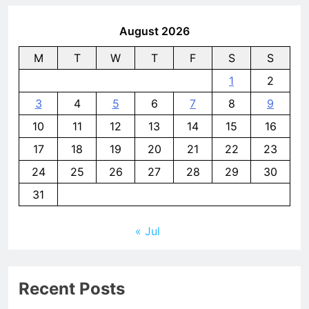
August 2026
M
T
W
T
F
S
S
1
2
3
4
5
6
7
8
9
10
11
12
13
14
15
16
17
18
19
20
21
22
23
24
25
26
27
28
29
30
31
« Jul
Recent Posts