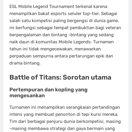
ESL Mobile Legend Tournament terkenal karena
menampilkan bakat esports seluler top-tier. Sebagai
salah satu kompetisi paling bergengsi di dunia game,
ini berfungsi sebagai tempat pembuktian bagi veteran
berpengalaman dan bintang -bintang yang sedang
naik daun di komunitas Mobile Legends. Turnamen
tahun ini tidak mengecewakan, menawarkan
perpaduan sempurna antara pertarungan epik dan
drama bintang.
Battle of Titans: Sorotan utama
Pertempuran dan kopling yang
mengesankan
Turnamen ini menampilkan serangkaian pertandingan
intens yang membuat penonton di tepi kursi mereka.
Tim dari berbagai penjuru dunia berkompetisi, masing
-masing membawa strategi dan gaya bermain yang