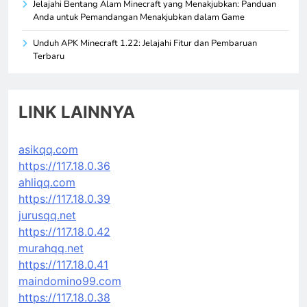
Jelajahi Bentang Alam Minecraft yang Menakjubkan: Panduan
Anda untuk Pemandangan Menakjubkan dalam Game
Unduh APK Minecraft 1.22: Jelajahi Fitur dan Pembaruan
Terbaru
LINK LAINNYA
asikqq.com
https://117.18.0.36
ahliqq.com
https://117.18.0.39
jurusqq.net
https://117.18.0.42
murahqq.net
https://117.18.0.41
maindomino99.com
https://117.18.0.38