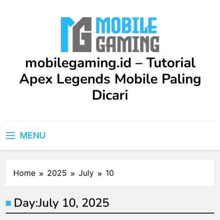
Skip
to
content
mobilegaming.id – Tutorial
Apex Legends Mobile Paling
Dicari
Upgrade skill kamu di Apex Legends Mobile dengan
Tutorial terbaru ini. Dilengkapi strategi praktis dan
MENU
saran profesional yang bisa langsung kamu terapkan
dalam game.
Home
2025
July
10
Day:
July 10, 2025