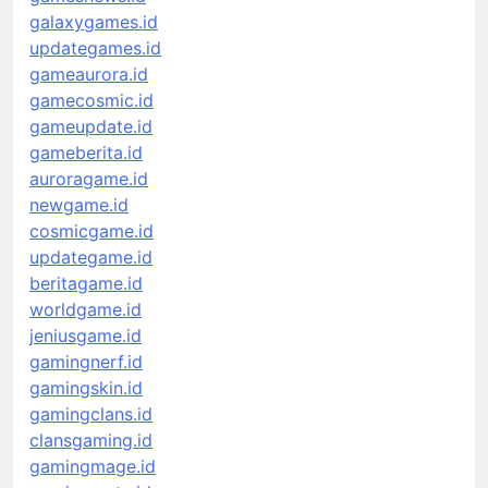
galaxygames.id
updategames.id
gameaurora.id
gamecosmic.id
gameupdate.id
gameberita.id
auroragame.id
newgame.id
cosmicgame.id
updategame.id
beritagame.id
worldgame.id
jeniusgame.id
gamingnerf.id
gamingskin.id
gamingclans.id
clansgaming.id
gamingmage.id