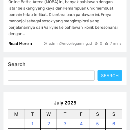
Online Battle Arena (MOBA) ini, banyak pahlawan dengan
latar belakang yang kaya dan kemampuan unik membuat
pemain tetap terlibat. Di antara para pahlawan ini, Freya
menonjol sebagai sosok yang menginspirasi yang
perjalanannya dari Valkyrie ke pahlawan ikonik beresonansi
dengan…
Read More
admin@mobilegaming.id
0
7 mins
Search
SEARCH
July 2025
M
T
W
T
F
S
S
1
2
3
4
5
6