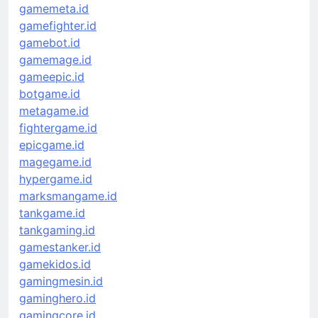
gamemeta.id
gamefighter.id
gamebot.id
gamemage.id
gameepic.id
botgame.id
metagame.id
fightergame.id
epicgame.id
magegame.id
hypergame.id
marksmangame.id
tankgame.id
tankgaming.id
gamestanker.id
gamekidos.id
gamingmesin.id
gaminghero.id
gamingcore.id