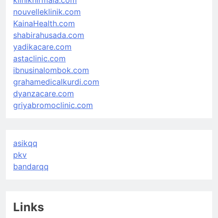
kliniknirmala.com
nouvelleklinik.com
KainaHealth.com
shabirahusada.com
yadikacare.com
astaclinic.com
ibnusinalombok.com
grahamedicalkurdi.com
dyanzacare.com
griyabromoclinic.com
asikqq
pkv
bandarqq
Links