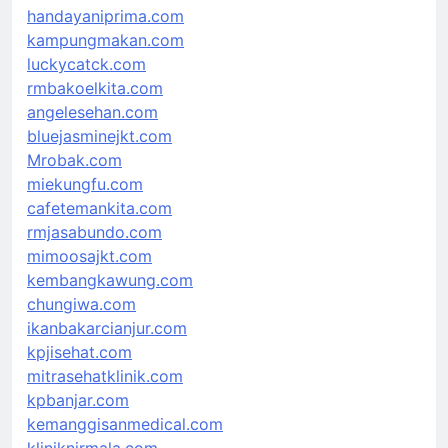
handayaniprima.com
kampungmakan.com
luckycatck.com
rmbakoelkita.com
angelesehan.com
bluejasminejkt.com
Mrobak.com
miekungfu.com
cafetemankita.com
rmjasabundo.com
mimoosajkt.com
kembangkawung.com
chungiwa.com
ikanbakarcianjur.com
kpjisehat.com
mitrasehatklinik.com
kpbanjar.com
kemanggisanmedical.com