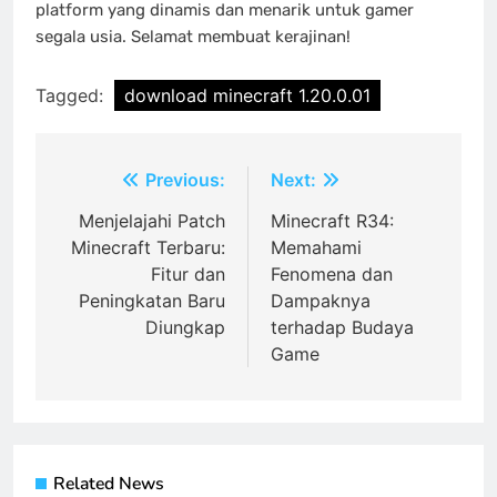
platform yang dinamis dan menarik untuk gamer
segala usia. Selamat membuat kerajinan!
Tagged:
download minecraft 1.20.0.01
Post
Previous:
Next:
navigation
Menjelajahi Patch
Minecraft R34:
Minecraft Terbaru:
Memahami
Fitur dan
Fenomena dan
Peningkatan Baru
Dampaknya
Diungkap
terhadap Budaya
Game
Related News