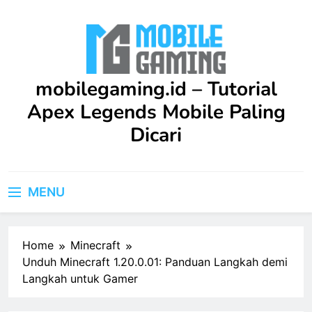
Skip
to
content
mobilegaming.id – Tutorial
Apex Legends Mobile Paling
Dicari
Upgrade skill kamu di Apex Legends Mobile dengan
Tutorial terbaru ini. Dilengkapi strategi praktis dan
MENU
saran profesional yang bisa langsung kamu terapkan
dalam game.
Home
Minecraft
Unduh Minecraft 1.20.0.01: Panduan Langkah demi
Langkah untuk Gamer