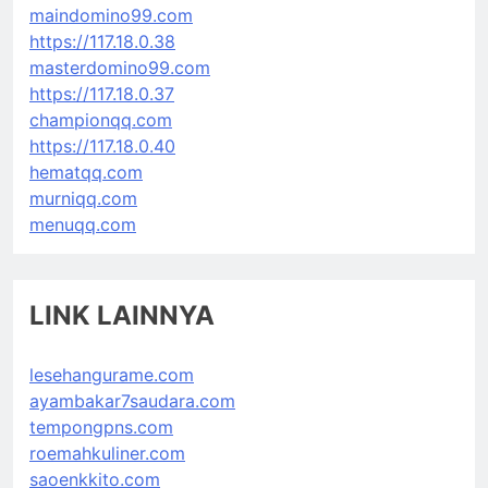
maindomino99.com
https://117.18.0.38
masterdomino99.com
https://117.18.0.37
championqq.com
https://117.18.0.40
hematqq.com
murniqq.com
menuqq.com
LINK LAINNYA
lesehangurame.com
ayambakar7saudara.com
tempongpns.com
roemahkuliner.com
saoenkkito.com