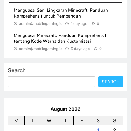
Menguasai Seni Lingkaran Minecraft: Panduan
Komprehensif untuk Pembangun
admin@mobilegaming.id
1 day ago
0
Menguasai Minecraft: Panduan Komprehensif
tentang Kode Warna dan Kustomisasi
admin@mobilegaming.id
3 days ago
0
Search
SEARCH
August 2026
M
T
W
T
F
S
S
1
2