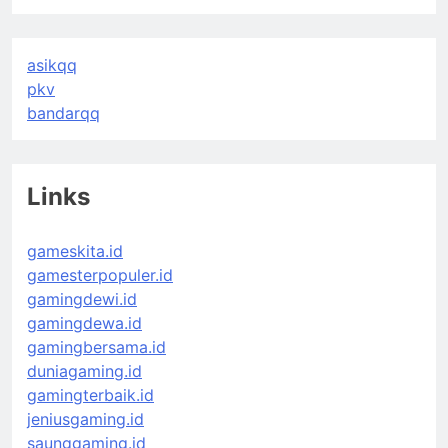
asikqq
pkv
bandarqq
Links
gameskita.id
gamesterpopuler.id
gamingdewi.id
gamingdewa.id
gamingbersama.id
duniagaming.id
gamingterbaik.id
jeniusgaming.id
saunggaming.id