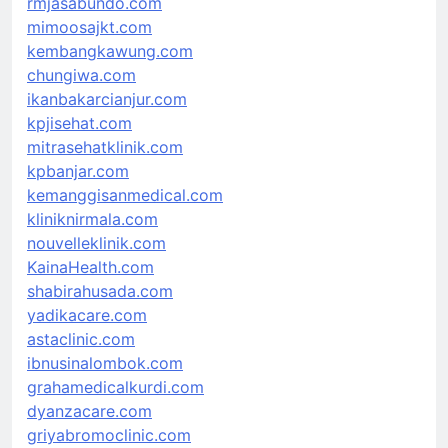
rmjasabundo.com
mimoosajkt.com
kembangkawung.com
chungiwa.com
ikanbakarcianjur.com
kpjisehat.com
mitrasehatklinik.com
kpbanjar.com
kemanggisanmedical.com
kliniknirmala.com
nouvelleklinik.com
KainaHealth.com
shabirahusada.com
yadikacare.com
astaclinic.com
ibnusinalombok.com
grahamedicalkurdi.com
dyanzacare.com
griyabromoclinic.com