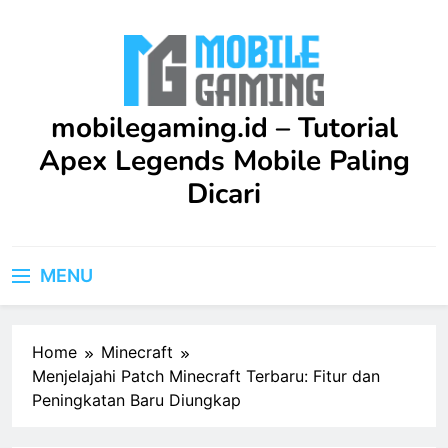
Skip
to
content
mobilegaming.id – Tutorial
Apex Legends Mobile Paling
Dicari
Upgrade skill kamu di Apex Legends Mobile dengan
Tutorial terbaru ini. Dilengkapi strategi praktis dan
MENU
saran profesional yang bisa langsung kamu terapkan
dalam game.
Home
Minecraft
Menjelajahi Patch Minecraft Terbaru: Fitur dan
Peningkatan Baru Diungkap