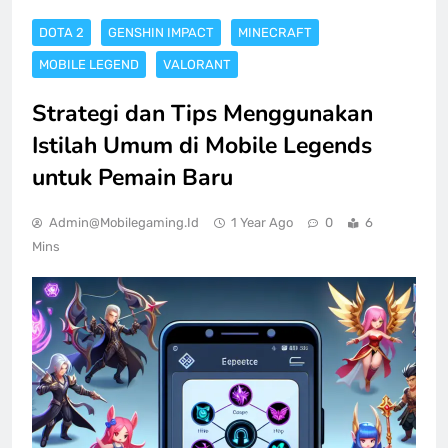
DOTA 2
GENSHIN IMPACT
MINECRAFT
MOBILE LEGEND
VALORANT
Strategi dan Tips Menggunakan
Istilah Umum di Mobile Legends
untuk Pemain Baru
Admin@mobilegaming.id
1 Year Ago
0
6
Mins