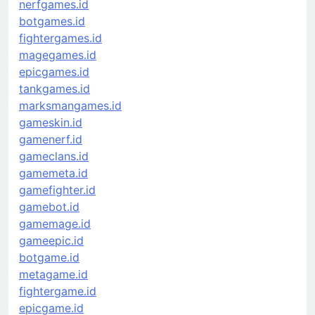
nerfgames.id
botgames.id
fightergames.id
magegames.id
epicgames.id
tankgames.id
marksmangames.id
gameskin.id
gamenerf.id
gameclans.id
gamemeta.id
gamefighter.id
gamebot.id
gamemage.id
gameepic.id
botgame.id
metagame.id
fightergame.id
epicgame.id