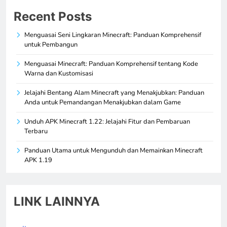
Recent Posts
Menguasai Seni Lingkaran Minecraft: Panduan Komprehensif
untuk Pembangun
Menguasai Minecraft: Panduan Komprehensif tentang Kode
Warna dan Kustomisasi
Jelajahi Bentang Alam Minecraft yang Menakjubkan: Panduan
Anda untuk Pemandangan Menakjubkan dalam Game
Unduh APK Minecraft 1.22: Jelajahi Fitur dan Pembaruan
Terbaru
Panduan Utama untuk Mengunduh dan Memainkan Minecraft
APK 1.19
LINK LAINNYA