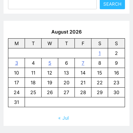
SEARCH
August 2026
M
T
W
T
F
S
S
1
2
3
4
5
6
7
8
9
10
11
12
13
14
15
16
17
18
19
20
21
22
23
24
25
26
27
28
29
30
31
« Jul