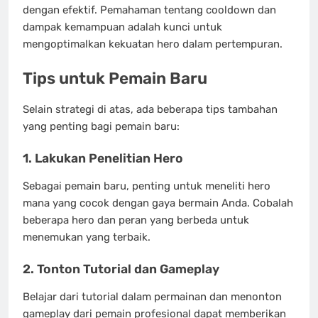
dengan efektif. Pemahaman tentang cooldown dan
dampak kemampuan adalah kunci untuk
mengoptimalkan kekuatan hero dalam pertempuran.
Tips untuk Pemain Baru
Selain strategi di atas, ada beberapa tips tambahan
yang penting bagi pemain baru:
1.
Lakukan Penelitian Hero
Sebagai pemain baru, penting untuk meneliti hero
mana yang cocok dengan gaya bermain Anda. Cobalah
beberapa hero dan peran yang berbeda untuk
menemukan yang terbaik.
2.
Tonton Tutorial dan Gameplay
Belajar dari tutorial dalam permainan dan menonton
gameplay dari pemain profesional dapat memberikan