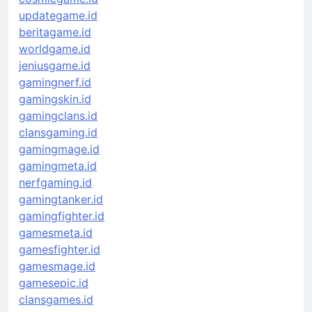
updategame.id
beritagame.id
worldgame.id
jeniusgame.id
gamingnerf.id
gamingskin.id
gamingclans.id
clansgaming.id
gamingmage.id
gamingmeta.id
nerfgaming.id
gamingtanker.id
gamingfighter.id
gamesmeta.id
gamesfighter.id
gamesmage.id
gamesepic.id
clansgames.id