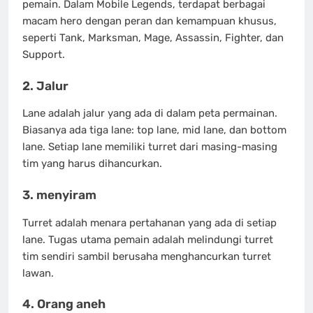
pemain. Dalam Mobile Legends, terdapat berbagai
macam hero dengan peran dan kemampuan khusus,
seperti Tank, Marksman, Mage, Assassin, Fighter, dan
Support.
2.
Jalur
Lane adalah jalur yang ada di dalam peta permainan.
Biasanya ada tiga lane: top lane, mid lane, dan bottom
lane. Setiap lane memiliki turret dari masing-masing
tim yang harus dihancurkan.
3.
menyiram
Turret adalah menara pertahanan yang ada di setiap
lane. Tugas utama pemain adalah melindungi turret
tim sendiri sambil berusaha menghancurkan turret
lawan.
4.
Orang aneh