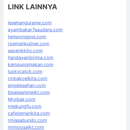
LINK LAINNYA
lesehangurame.com
ayambakar7saudara.com
tempongpns.com
roemahkuliner.com
saoenkkito.com
handayaniprima.com
kampungmakan.com
luckycatck.com
rmbakoelkita.com
angelesehan.com
bluejasminejkt.com
Mrobak.com
miekungfu.com
cafetemankita.com
rmjasabundo.com
mimoosajkt.com