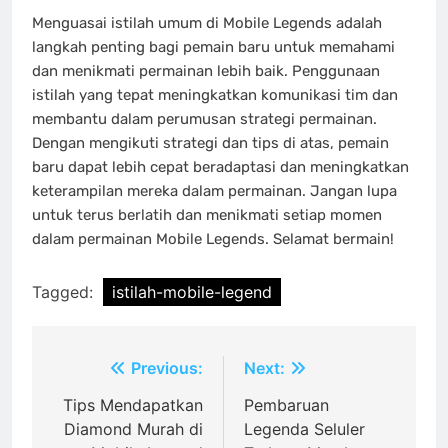
Menguasai istilah umum di Mobile Legends adalah
langkah penting bagi pemain baru untuk memahami
dan menikmati permainan lebih baik. Penggunaan
istilah yang tepat meningkatkan komunikasi tim dan
membantu dalam perumusan strategi permainan.
Dengan mengikuti strategi dan tips di atas, pemain
baru dapat lebih cepat beradaptasi dan meningkatkan
keterampilan mereka dalam permainan. Jangan lupa
untuk terus berlatih dan menikmati setiap momen
dalam permainan Mobile Legends. Selamat bermain!
Tagged:
istilah-mobile-legend
Post
Previous:
Next:
navigation
Tips Mendapatkan
Pembaruan
Diamond Murah di
Legenda Seluler