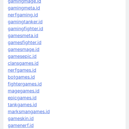
gamingmage.id
gamingmeta.id
nerfgaming.id
gamingtanker.id
gamingfighter.id
gamesmeta.id
gamesfighter.id
gamesmage.id
gamesepic.id
clansgames.id
nerfgames.id
botgames.id
fightergames.id
magegames.id
epicgames.id
tankgames.id
marksmangames.id
gameskin.id
gamenerf.id