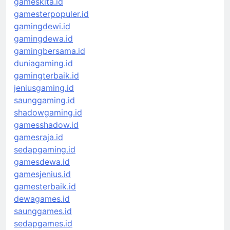
gameskita.id
gamesterpopuler.id
gamingdewi.id
gamingdewa.id
gamingbersama.id
duniagaming.id
gamingterbaik.id
jeniusgaming.id
saunggaming.id
shadowgaming.id
gamesshadow.id
gamesraja.id
sedapgaming.id
gamesdewa.id
gamesjenius.id
gamesterbaik.id
dewagames.id
saunggames.id
sedapgames.id