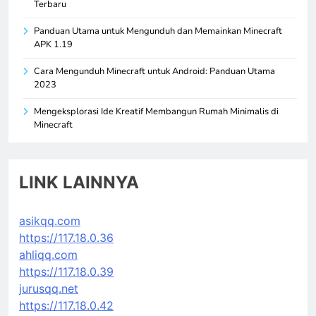
Terbaru
Panduan Utama untuk Mengunduh dan Memainkan Minecraft
APK 1.19
Cara Mengunduh Minecraft untuk Android: Panduan Utama
2023
Mengeksplorasi Ide Kreatif Membangun Rumah Minimalis di
Minecraft
LINK LAINNYA
asikqq.com
https://117.18.0.36
ahliqq.com
https://117.18.0.39
jurusqq.net
https://117.18.0.42