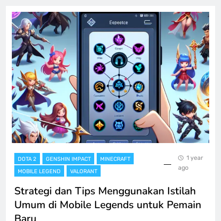
1 year
DOTA 2
GENSHIN IMPACT
MINECRAFT
ago
MOBILE LEGEND
VALORANT
Strategi dan Tips Menggunakan Istilah
Umum di Mobile Legends untuk Pemain
Baru