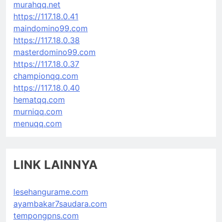
murahqq.net
https://117.18.0.41
maindomino99.com
https://117.18.0.38
masterdomino99.com
https://117.18.0.37
championqq.com
https://117.18.0.40
hematqq.com
murniqq.com
menuqq.com
LINK LAINNYA
lesehangurame.com
ayambakar7saudara.com
tempongpns.com