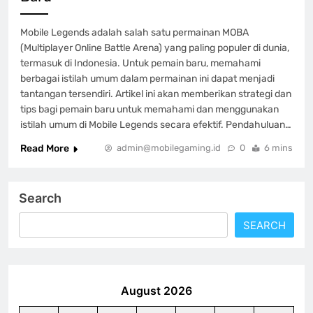
Mobile Legends adalah salah satu permainan MOBA
(Multiplayer Online Battle Arena) yang paling populer di dunia,
termasuk di Indonesia. Untuk pemain baru, memahami
berbagai istilah umum dalam permainan ini dapat menjadi
tantangan tersendiri. Artikel ini akan memberikan strategi dan
tips bagi pemain baru untuk memahami dan menggunakan
istilah umum di Mobile Legends secara efektif. Pendahuluan…
Read More
admin@mobilegaming.id
0
6 mins
Search
SEARCH
August 2026