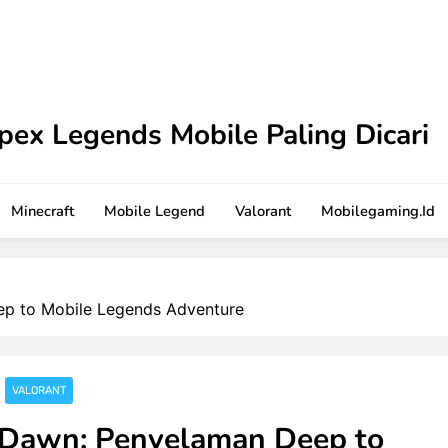
pex Legends Mobile Paling Dicari
 Tutorial terbaru ini. Dilengkapi strategi praktis dan sar
Minecraft
Mobile Legend
Valorant
Mobilegaming.id
ep to Mobile Legends Adventure
VALORANT
h Dawn: Penyelaman Deep to