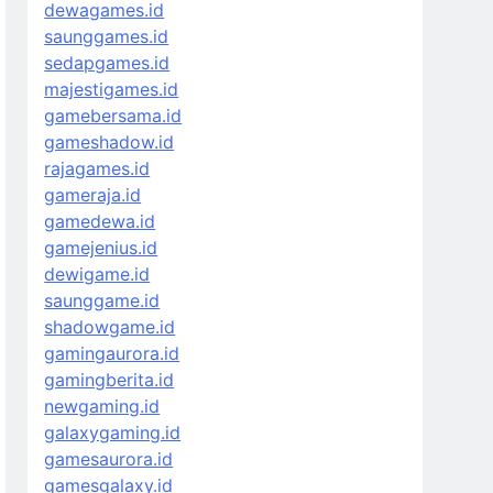
dewagames.id
saunggames.id
sedapgames.id
majestigames.id
gamebersama.id
gameshadow.id
rajagames.id
gameraja.id
gamedewa.id
gamejenius.id
dewigame.id
saunggame.id
shadowgame.id
gamingaurora.id
gamingberita.id
newgaming.id
galaxygaming.id
gamesaurora.id
gamesgalaxy.id