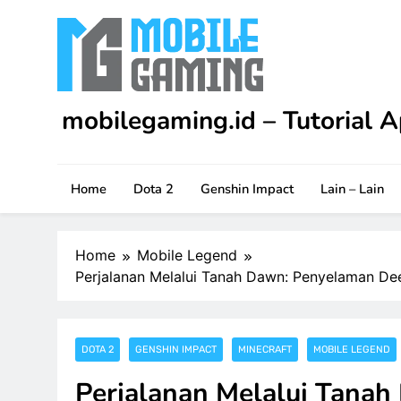
Skip
to
content
mobilegaming.id – Tutorial A
Upgrade skill kamu di Apex Legends Mobile dengan
game.
Home
Dota 2
Genshin Impact
Lain – Lain
Home
Mobile Legend
Perjalanan Melalui Tanah Dawn: Penyelaman De
DOTA 2
GENSHIN IMPACT
MINECRAFT
MOBILE LEGEND
Perjalanan Melalui Tana