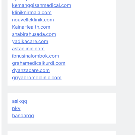
kemanggisanmedical.com
kliniknirmala.com
nouvelleklinik.com
KainaHealth.com
shabirahusada.com
yadikacare.com
astaclinic.com
ibnusinalombok.com
grahamedicalkurdi.com
dyanzacare.com
griyabromoclinic.com
asikqq
pkv
bandarqq