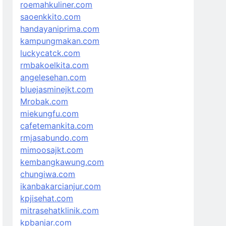
roemahkuliner.com
saoenkkito.com
handayaniprima.com
kampungmakan.com
luckycatck.com
rmbakoelkita.com
angelesehan.com
bluejasminejkt.com
Mrobak.com
miekungfu.com
cafetemankita.com
rmjasabundo.com
mimoosajkt.com
kembangkawung.com
chungiwa.com
ikanbakarcianjur.com
kpjisehat.com
mitrasehatklinik.com
kpbanjar.com