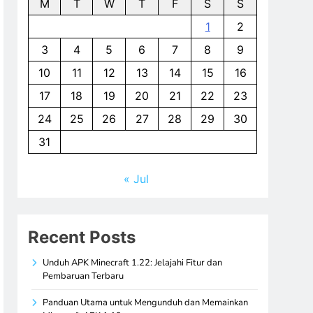
M
T
W
T
F
S
S
1
2
3
4
5
6
7
8
9
10
11
12
13
14
15
16
17
18
19
20
21
22
23
24
25
26
27
28
29
30
31
« Jul
Recent Posts
Unduh APK Minecraft 1.22: Jelajahi Fitur dan
Pembaruan Terbaru
Panduan Utama untuk Mengunduh dan Memainkan