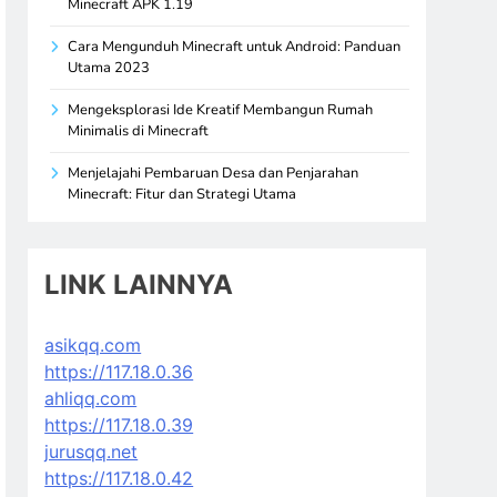
Minecraft APK 1.19
Cara Mengunduh Minecraft untuk Android: Panduan
Utama 2023
Mengeksplorasi Ide Kreatif Membangun Rumah
Minimalis di Minecraft
Menjelajahi Pembaruan Desa dan Penjarahan
Minecraft: Fitur dan Strategi Utama
LINK LAINNYA
asikqq.com
https://117.18.0.36
ahliqq.com
https://117.18.0.39
jurusqq.net
https://117.18.0.42