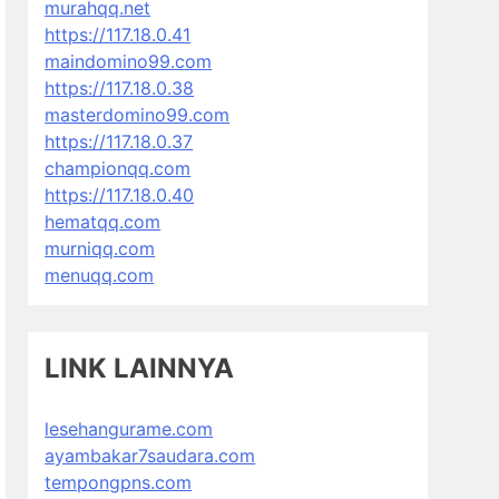
murahqq.net
https://117.18.0.41
maindomino99.com
https://117.18.0.38
masterdomino99.com
https://117.18.0.37
championqq.com
https://117.18.0.40
hematqq.com
murniqq.com
menuqq.com
LINK LAINNYA
lesehangurame.com
ayambakar7saudara.com
tempongpns.com