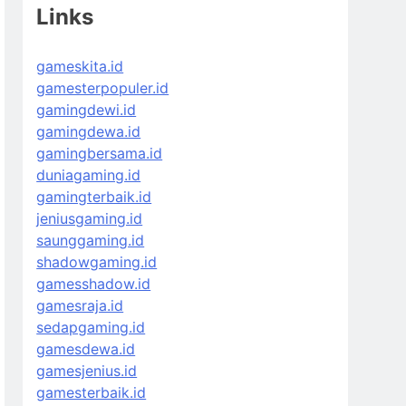
Links
gameskita.id
gamesterpopuler.id
gamingdewi.id
gamingdewa.id
gamingbersama.id
duniagaming.id
gamingterbaik.id
jeniusgaming.id
saunggaming.id
shadowgaming.id
gamesshadow.id
gamesraja.id
sedapgaming.id
gamesdewa.id
gamesjenius.id
gamesterbaik.id