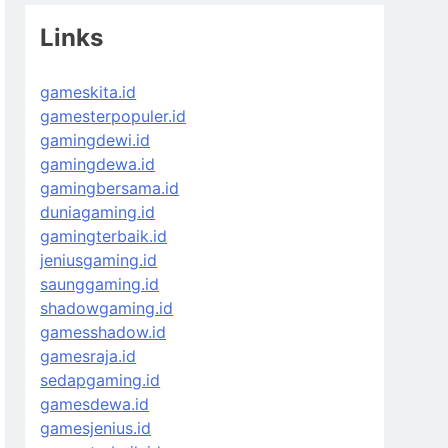
Links
gameskita.id
gamesterpopuler.id
gamingdewi.id
gamingdewa.id
gamingbersama.id
duniagaming.id
gamingterbaik.id
jeniusgaming.id
saunggaming.id
shadowgaming.id
gamesshadow.id
gamesraja.id
sedapgaming.id
gamesdewa.id
gamesjenius.id