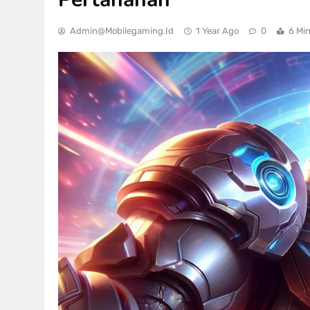
Admin@mobilegaming.id
1 Year Ago
0
6 Mi