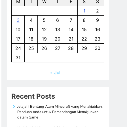
M
T
W
T
F
S
S
1
2
3
4
5
6
7
8
9
10
11
12
13
14
15
16
17
18
19
20
21
22
23
24
25
26
27
28
29
30
31
« Jul
Recent Posts
Jelajahi Bentang Alam Minecraft yang Menakjubkan:
Panduan Anda untuk Pemandangan Menakjubkan
dalam Game