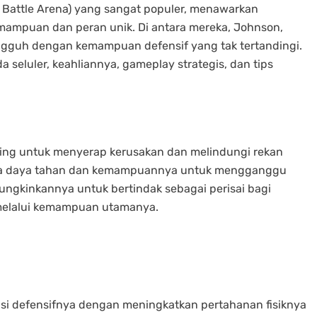
 Battle Arena) yang sangat populer, menawarkan
ampuan dan peran unik. Di antara mereka, Johnson,
angguh dengan kemampuan defensif yang tak tertandingi.
 seluler, keahliannya, gameplay strategis, dan tips
nting untuk menyerap kerusakan dan melindungi rekan
rena daya tahan dan kemampuannya untuk mengganggu
gkinkannya untuk bertindak sebagai perisai bagi
 melalui kemampuan utamanya.
i defensifnya dengan meningkatkan pertahanan fisiknya