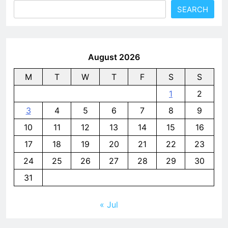
SEARCH
August 2026
M
T
W
T
F
S
S
1
2
3
4
5
6
7
8
9
10
11
12
13
14
15
16
17
18
19
20
21
22
23
24
25
26
27
28
29
30
31
« Jul