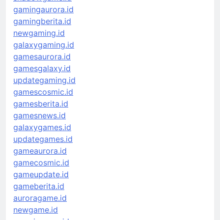
gamingaurora.id
gamingberita.id
newgaming.id
galaxygaming.id
gamesaurora.id
gamesgalaxy.id
updategaming.id
gamescosmic.id
gamesberita.id
gamesnews.id
galaxygames.id
updategames.id
gameaurora.id
gamecosmic.id
gameupdate.id
gameberita.id
auroragame.id
newgame.id