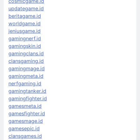
cosmicgame.id
updategame.id
beritagame.id
worldgame.id
jeniusgame.id
gamingnerf.id
gamingskin.id
gamingclans.id
clansgaming.id
gamingmage.id
gamingmeta.id
nerfgaming.id
gamingtanker.id
gamingfighter.id
gamesmeta.id
gamesfighter.id
gamesmage.id
gamesepic.id
clansgames.id