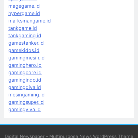
magegame.id
hypergame.id
marksmangame.id
tankgame.id
tankgaming.id
gamestanker.id
gamekidos.id
gamingmesin.id
gaminghero.id
gamingcore.id
gamingindo.id
gamingdiva.id
mesingaming.id
gamingsuper.id
gamingviva.id
Digital Newspaper - Multipurpose News WordPress Theme