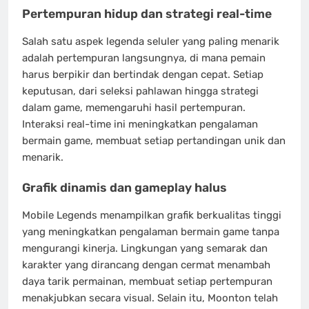
Pertempuran hidup dan strategi real-time
Salah satu aspek legenda seluler yang paling menarik
adalah pertempuran langsungnya, di mana pemain
harus berpikir dan bertindak dengan cepat. Setiap
keputusan, dari seleksi pahlawan hingga strategi
dalam game, memengaruhi hasil pertempuran.
Interaksi real-time ini meningkatkan pengalaman
bermain game, membuat setiap pertandingan unik dan
menarik.
Grafik dinamis dan gameplay halus
Mobile Legends menampilkan grafik berkualitas tinggi
yang meningkatkan pengalaman bermain game tanpa
mengurangi kinerja. Lingkungan yang semarak dan
karakter yang dirancang dengan cermat menambah
daya tarik permainan, membuat setiap pertempuran
menakjubkan secara visual. Selain itu, Moonton telah