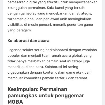
pemasaran digital yang efektif untuk mempertahankan
keunggulan permainan. Kata kunci yang terkait
dengan gameplay yang mendebarkan dan strategis,
turnamen global, dan pahlawan unik meningkatkan
visibilitas di mesin pencari, menarik penonton game
yang beragam.
Kolaborasi dan acara
Legenda seluler sering berkolaborasi dengan waralaba
populer dan menjadi tuan rumah acara global, yang
tidak hanya melibatkan pemain saat ini tetapi juga
menarik audiens baru. Kolaborasi ini sering
digabungkan dengan konten dalam game eksklusif,
membuat komunitas pemain tertarik dan terlibat.
Kesimpulan: Permainan
pamungkas untuk penggemar
MOBA