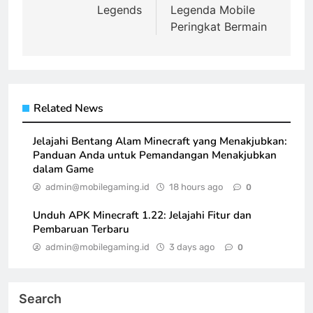
Legends
Legenda Mobile
Peringkat Bermain
Related News
Jelajahi Bentang Alam Minecraft yang Menakjubkan:
Panduan Anda untuk Pemandangan Menakjubkan
dalam Game
admin@mobilegaming.id
18 hours ago
0
Unduh APK Minecraft 1.22: Jelajahi Fitur dan
Pembaruan Terbaru
admin@mobilegaming.id
3 days ago
0
Search