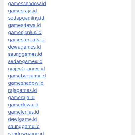
gamesshadow.id
gamesraja.id
sedapgaming.id
gamesdewa.id
gamesjenius.id
gamesterbaik.id
dewagames.id
saunggames.id
sedapgames.id
majestigames.id
gamebersama.id
gameshadow.id
rajagames.id
gameraja.id
gamedewa.id
gamejenius.id
dewigame.id
saunggame.id
shadowgame.id