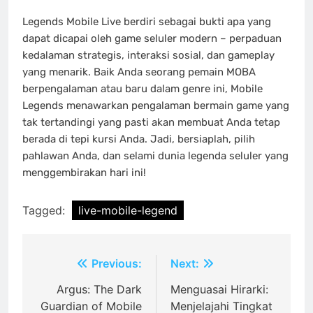
Legends Mobile Live berdiri sebagai bukti apa yang
dapat dicapai oleh game seluler modern – perpaduan
kedalaman strategis, interaksi sosial, dan gameplay
yang menarik. Baik Anda seorang pemain MOBA
berpengalaman atau baru dalam genre ini, Mobile
Legends menawarkan pengalaman bermain game yang
tak tertandingi yang pasti akan membuat Anda tetap
berada di tepi kursi Anda. Jadi, bersiaplah, pilih
pahlawan Anda, dan selami dunia legenda seluler yang
menggembirakan hari ini!
Tagged:
live-mobile-legend
Post
Previous:
Next:
navigation
Argus: The Dark
Menguasai Hirarki:
Guardian of Mobile
Menjelajahi Tingkat