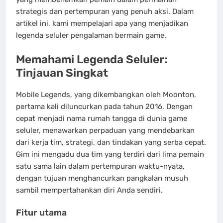
strategis dan pertempuran yang penuh aksi. Dalam
artikel ini, kami mempelajari apa yang menjadikan
legenda seluler pengalaman bermain game.
Memahami Legenda Seluler:
Tinjauan Singkat
Mobile Legends, yang dikembangkan oleh Moonton,
pertama kali diluncurkan pada tahun 2016. Dengan
cepat menjadi nama rumah tangga di dunia game
seluler, menawarkan perpaduan yang mendebarkan
dari kerja tim, strategi, dan tindakan yang serba cepat.
Gim ini mengadu dua tim yang terdiri dari lima pemain
satu sama lain dalam pertempuran waktu-nyata,
dengan tujuan menghancurkan pangkalan musuh
sambil mempertahankan diri Anda sendiri.
Fitur utama