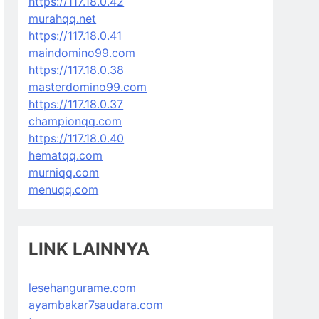
https://117.18.0.42
murahqq.net
https://117.18.0.41
maindomino99.com
https://117.18.0.38
masterdomino99.com
https://117.18.0.37
championqq.com
https://117.18.0.40
hematqq.com
murniqq.com
menuqq.com
LINK LAINNYA
lesehangurame.com
ayambakar7saudara.com