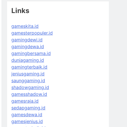
Links
gameskita.id
gamesterpopuler.id
gamingdewi.id
gamingdewa.id
gamingbersama.id
duniagaming.id
gamingterbaik.id
jeniusgaming.id
saunggaming.id
shadowgaming.id
gamesshadow.id
gamesraja.id
sedapgaming.id
gamesdewa.id
gamesjenius.id