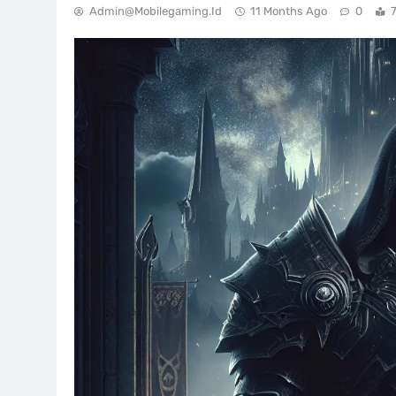
Admin@mobilegaming.id
11 Months Ago
0