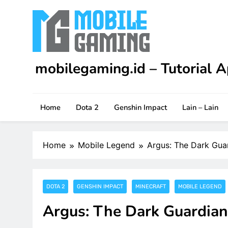
Skip
to
content
mobilegaming.id – Tutorial A
Upgrade skill kamu di Apex Legends Mobile dengan
game.
Home
Dota 2
Genshin Impact
Lain – Lain
Home
Mobile Legend
Argus: The Dark Gua
DOTA 2
GENSHIN IMPACT
MINECRAFT
MOBILE LEGEND
Argus: The Dark Guardian