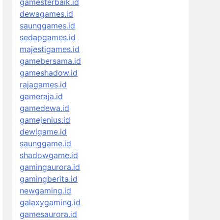
gamesterbaik.id
dewagames.id
saunggames.id
sedapgames.id
majestigames.id
gamebersama.id
gameshadow.id
rajagames.id
gameraja.id
gamedewa.id
gamejenius.id
dewigame.id
saunggame.id
shadowgame.id
gamingaurora.id
gamingberita.id
newgaming.id
galaxygaming.id
gamesaurora.id