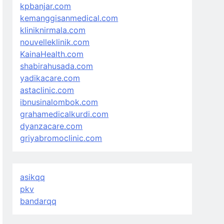
kpbanjar.com
kemanggisanmedical.com
kliniknirmala.com
nouvelleklinik.com
KainaHealth.com
shabirahusada.com
yadikacare.com
astaclinic.com
ibnusinalombok.com
grahamedicalkurdi.com
dyanzacare.com
griyabromoclinic.com
asikqq
pkv
bandarqq