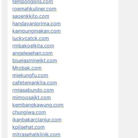
tempongpns.com
roemahkuliner.com
saoenkkito.com
handayaniprima.com
kampungmakan.com
luckycatck.com
rmbakoelkita.com
angelesehan.com
bluejasminejkt.com
Mrobak.com
miekungfu.com
cafetemankita.com
rmjasabundo.com
mimoosajkt.com
kembangkawung.com
chungiwa.com
ikanbakarcianjur.com
kpjisehat.com
mitrasehatklinik.com