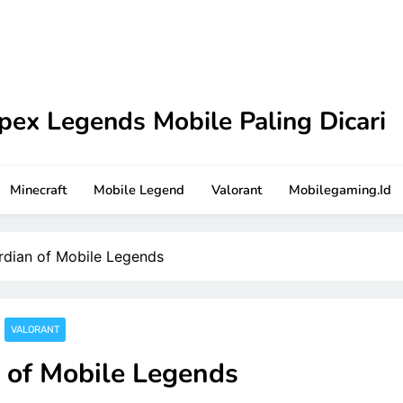
pex Legends Mobile Paling Dicari
 Tutorial terbaru ini. Dilengkapi strategi praktis dan sar
Minecraft
Mobile Legend
Valorant
Mobilegaming.id
rdian of Mobile Legends
VALORANT
 of Mobile Legends