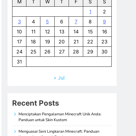
M
T
W
T
F
S
S
1
2
3
4
5
6
7
8
9
10
11
12
13
14
15
16
17
18
19
20
21
22
23
24
25
26
27
28
29
30
31
« Jul
Recent Posts
Menciptakan Pengalaman Minecraft Unik Anda:
Panduan untuk Skin Kustom
Menguasai Seni Lingkaran Minecraft: Panduan