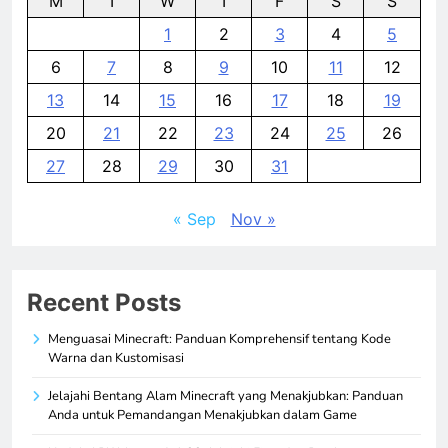
M
T
W
T
F
S
S
1
2
3
4
5
6
7
8
9
10
11
12
13
14
15
16
17
18
19
20
21
22
23
24
25
26
27
28
29
30
31
« Sep
Nov »
Recent Posts
Menguasai Minecraft: Panduan Komprehensif tentang Kode
Warna dan Kustomisasi
Jelajahi Bentang Alam Minecraft yang Menakjubkan: Panduan
Anda untuk Pemandangan Menakjubkan dalam Game