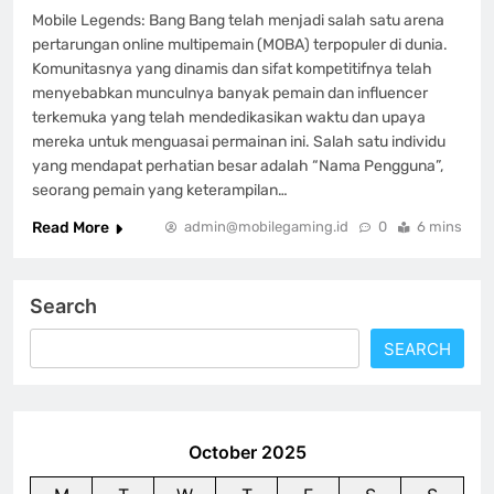
Mobile Legends: Bang Bang telah menjadi salah satu arena
pertarungan online multipemain (MOBA) terpopuler di dunia.
Komunitasnya yang dinamis dan sifat kompetitifnya telah
menyebabkan munculnya banyak pemain dan influencer
terkemuka yang telah mendedikasikan waktu dan upaya
mereka untuk menguasai permainan ini. Salah satu individu
yang mendapat perhatian besar adalah “Nama Pengguna”,
seorang pemain yang keterampilan…
Read More
admin@mobilegaming.id
0
6 mins
Search
SEARCH
October 2025