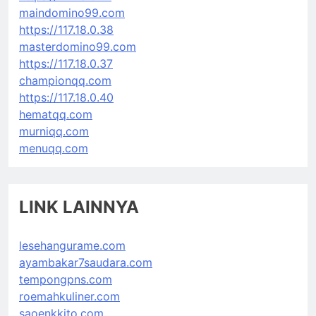
maindomino99.com
https://117.18.0.38
masterdomino99.com
https://117.18.0.37
championqq.com
https://117.18.0.40
hematqq.com
murniqq.com
menuqq.com
LINK LAINNYA
lesehangurame.com
ayambakar7saudara.com
tempongpns.com
roemahkuliner.com
saoenkkito.com