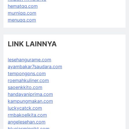
hematqq.com
murniqq.com
menuqq.com
LINK LAINNYA
lesehangurame.com
ayambakar7saudara.com
tempongpns.com
roemahkuliner.com
saoenkkito.com
handayaniprima.com
kampungmakan.com
luckycatck.com
rmbakoelkita.com
angelesehan.com
bluejasminejkt.com