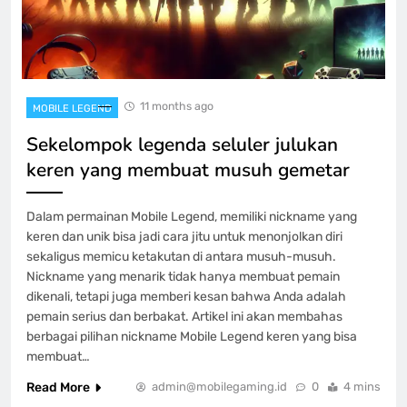
11 months ago
MOBILE LEGEND
Sekelompok legenda seluler julukan
keren yang membuat musuh gemetar
Dalam permainan Mobile Legend, memiliki nickname yang
keren dan unik bisa jadi cara jitu untuk menonjolkan diri
sekaligus memicu ketakutan di antara musuh-musuh.
Nickname yang menarik tidak hanya membuat pemain
dikenali, tetapi juga memberi kesan bahwa Anda adalah
pemain serius dan berbakat. Artikel ini akan membahas
berbagai pilihan nickname Mobile Legend keren yang bisa
membuat…
Read More
admin@mobilegaming.id
0
4 mins