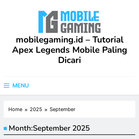
Skip
to
content
mobilegaming.id – Tutorial
Apex Legends Mobile Paling
Dicari
Upgrade skill kamu di Apex Legends Mobile dengan
Tutorial terbaru ini. Dilengkapi strategi praktis dan
MENU
saran profesional yang bisa langsung kamu terapkan
dalam game.
Home
2025
September
Month:
September 2025