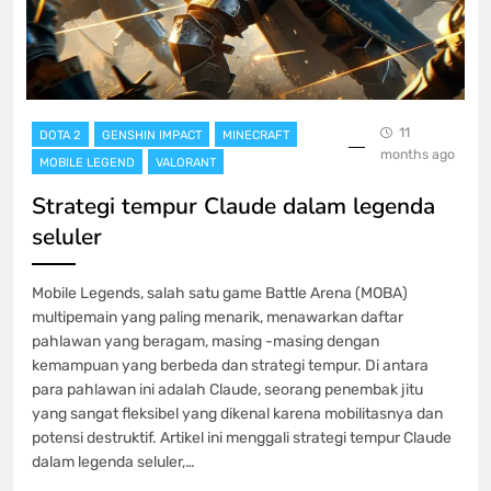
11
DOTA 2
GENSHIN IMPACT
MINECRAFT
months ago
MOBILE LEGEND
VALORANT
Strategi tempur Claude dalam legenda
seluler
Mobile Legends, salah satu game Battle Arena (MOBA)
multipemain yang paling menarik, menawarkan daftar
pahlawan yang beragam, masing -masing dengan
kemampuan yang berbeda dan strategi tempur. Di antara
para pahlawan ini adalah Claude, seorang penembak jitu
yang sangat fleksibel yang dikenal karena mobilitasnya dan
potensi destruktif. Artikel ini menggali strategi tempur Claude
dalam legenda seluler,…