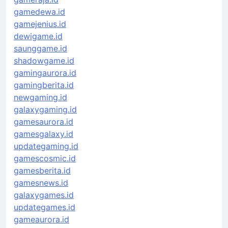
gamedewa.id
gamejenius.id
dewigame.id
saunggame.id
shadowgame.id
gamingaurora.id
gamingberita.id
newgaming.id
galaxygaming.id
gamesaurora.id
gamesgalaxy.id
updategaming.id
gamescosmic.id
gamesberita.id
gamesnews.id
galaxygames.id
updategames.id
gameaurora.id