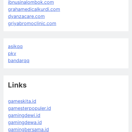
ibnusinalombok.com
grahamedicalkurdi.com
dyanzacare.com
griyabromoclinic.com
asikqq
pkv
bandarqq
Links
gameskita.id
gamesterpopuler.id
gamingdewi.id
gamingdewa.id
gamingbersama.id