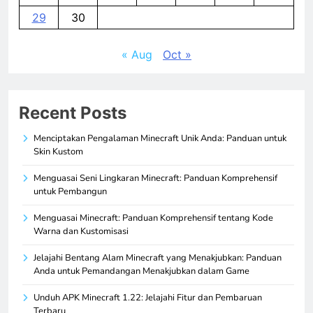
29
30
« Aug
Oct »
Recent Posts
Menciptakan Pengalaman Minecraft Unik Anda: Panduan untuk
Skin Kustom
Menguasai Seni Lingkaran Minecraft: Panduan Komprehensif
untuk Pembangun
Menguasai Minecraft: Panduan Komprehensif tentang Kode
Warna dan Kustomisasi
Jelajahi Bentang Alam Minecraft yang Menakjubkan: Panduan
Anda untuk Pemandangan Menakjubkan dalam Game
Unduh APK Minecraft 1.22: Jelajahi Fitur dan Pembaruan
Terbaru