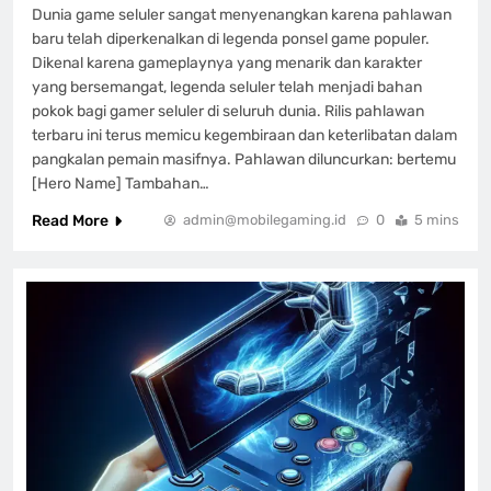
Dunia game seluler sangat menyenangkan karena pahlawan
baru telah diperkenalkan di legenda ponsel game populer.
Dikenal karena gameplaynya yang menarik dan karakter
yang bersemangat, legenda seluler telah menjadi bahan
pokok bagi gamer seluler di seluruh dunia. Rilis pahlawan
terbaru ini terus memicu kegembiraan dan keterlibatan dalam
pangkalan pemain masifnya. Pahlawan diluncurkan: bertemu
[Hero Name] Tambahan…
Read More
admin@mobilegaming.id
0
5 mins