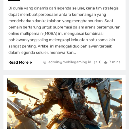
Di dunia yang dinamis dari legenda seluler, kerja tim strategis
dapat membuat perbedaan antara kemenangan yang
mendebarkan dan kekalahan yang menghancurkan. Saat
pemain bertarung untuk supremasi dalam arena pertempuran
online multipemain (MOBA) ini, menguasai kombinasi
pahlawan yang saling melengkapi kekuatan satu sama lain
sangat penting. Artikel ini menggali duo pahlawan terbaik
dalam legenda seluler, menawarkan…
Read More
admin@mobilegaming.id
0
7 mins