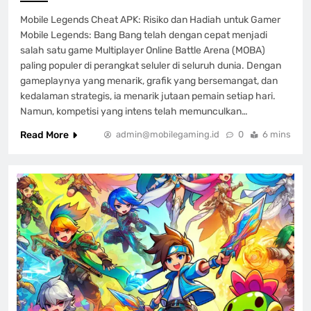
Mobile Legends Cheat APK: Risiko dan Hadiah untuk Gamer
Mobile Legends: Bang Bang telah dengan cepat menjadi
salah satu game Multiplayer Online Battle Arena (MOBA)
paling populer di perangkat seluler di seluruh dunia. Dengan
gameplaynya yang menarik, grafik yang bersemangat, dan
kedalaman strategis, ia menarik jutaan pemain setiap hari.
Namun, kompetisi yang intens telah memunculkan…
Read More
admin@mobilegaming.id
0
6 mins