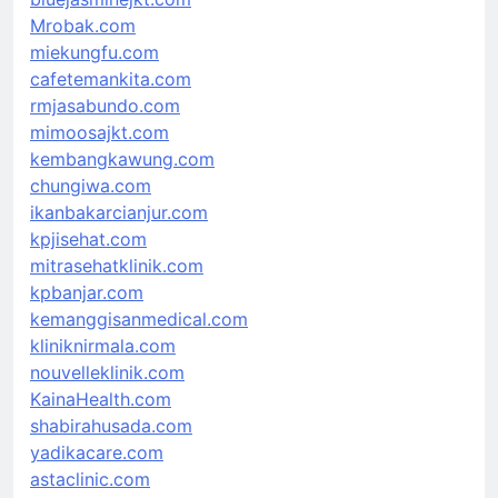
Mrobak.com
miekungfu.com
cafetemankita.com
rmjasabundo.com
mimoosajkt.com
kembangkawung.com
chungiwa.com
ikanbakarcianjur.com
kpjisehat.com
mitrasehatklinik.com
kpbanjar.com
kemanggisanmedical.com
kliniknirmala.com
nouvelleklinik.com
KainaHealth.com
shabirahusada.com
yadikacare.com
astaclinic.com