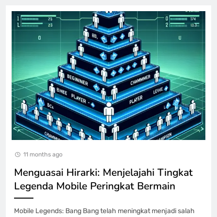
11 months ago
Menguasai Hirarki: Menjelajahi Tingkat
Legenda Mobile Peringkat Bermain
Mobile Legends: Bang Bang telah meningkat menjadi salah