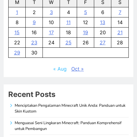
M
T
W
T
F
S
S
1
2
3
4
5
6
7
8
9
10
11
12
13
14
15
16
17
18
19
20
21
22
23
24
25
26
27
28
29
30
« Aug
Oct »
Recent Posts
Menciptakan Pengalaman Minecraft Unik Anda: Panduan untuk
Skin Kustom
Menguasai Seni Lingkaran Minecraft: Panduan Komprehensif
untuk Pembangun