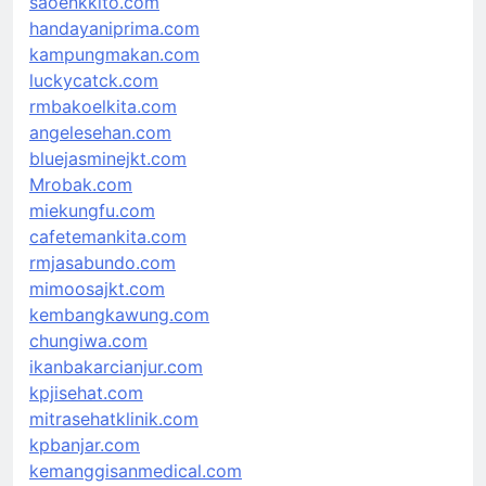
saoenkkito.com
handayaniprima.com
kampungmakan.com
luckycatck.com
rmbakoelkita.com
angelesehan.com
bluejasminejkt.com
Mrobak.com
miekungfu.com
cafetemankita.com
rmjasabundo.com
mimoosajkt.com
kembangkawung.com
chungiwa.com
ikanbakarcianjur.com
kpjisehat.com
mitrasehatklinik.com
kpbanjar.com
kemanggisanmedical.com