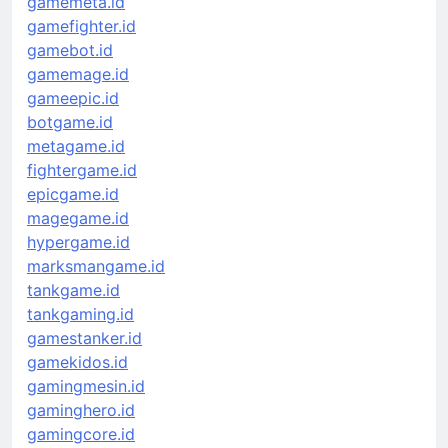
gamemeta.id
gamefighter.id
gamebot.id
gamemage.id
gameepic.id
botgame.id
metagame.id
fightergame.id
epicgame.id
magegame.id
hypergame.id
marksmangame.id
tankgame.id
tankgaming.id
gamestanker.id
gamekidos.id
gamingmesin.id
gaminghero.id
gamingcore.id