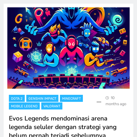
10
DOTA 2
GENSHIN IMPACT
MINECRAFT
months ago
MOBILE LEGEND
VALORANT
Evos Legends mendominasi arena
legenda seluler dengan strategi yang
belum pernah terjadi sebelumnya