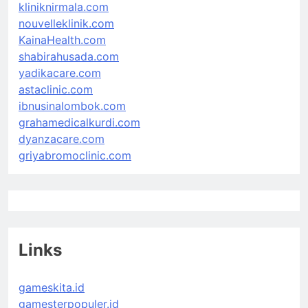
kliniknirmala.com
nouvelleklinik.com
KainaHealth.com
shabirahusada.com
yadikacare.com
astaclinic.com
ibnusinalombok.com
grahamedicalkurdi.com
dyanzacare.com
griyabromoclinic.com
Links
gameskita.id
gamesterpopuler.id