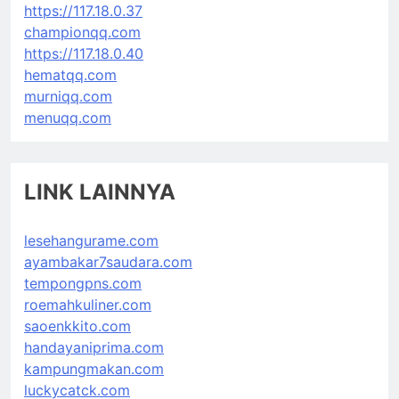
https://117.18.0.37
championqq.com
https://117.18.0.40
hematqq.com
murniqq.com
menuqq.com
LINK LAINNYA
lesehangurame.com
ayambakar7saudara.com
tempongpns.com
roemahkuliner.com
saoenkkito.com
handayaniprima.com
kampungmakan.com
luckycatck.com