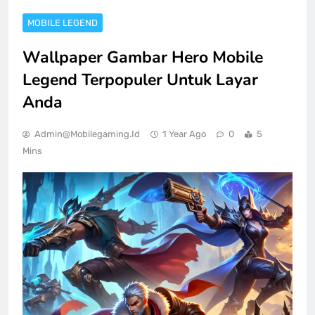
MOBILE LEGEND
Wallpaper Gambar Hero Mobile
Legend Terpopuler Untuk Layar
Anda
Admin@mobilegaming.id
1 Year Ago
0
5
Mins