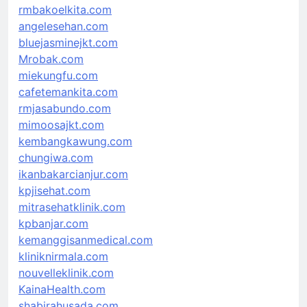
rmbakoelkita.com
angelesehan.com
bluejasminejkt.com
Mrobak.com
miekungfu.com
cafetemankita.com
rmjasabundo.com
mimoosajkt.com
kembangkawung.com
chungiwa.com
ikanbakarcianjur.com
kpjisehat.com
mitrasehatklinik.com
kpbanjar.com
kemanggisanmedical.com
kliniknirmala.com
nouvelleklinik.com
KainaHealth.com
shabirahusada.com