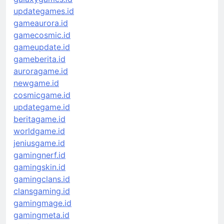
updategames.id
gameaurora.id
gamecosmic.id
gameupdate.id
gameberita.id
auroragame.id
newgame.id
cosmicgame.id
updategame.id
beritagame.id
worldgame.id
jeniusgame.id
gamingnerf.id
gamingskin.id
gamingclans.id
clansgaming.id
gamingmage.id
gamingmeta.id