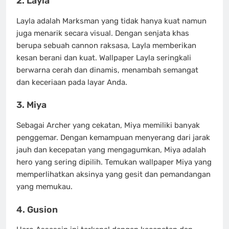
2.
Layla
Layla adalah Marksman yang tidak hanya kuat namun
juga menarik secara visual. Dengan senjata khas
berupa sebuah cannon raksasa, Layla memberikan
kesan berani dan kuat. Wallpaper Layla seringkali
berwarna cerah dan dinamis, menambah semangat
dan keceriaan pada layar Anda.
3.
Miya
Sebagai Archer yang cekatan, Miya memiliki banyak
penggemar. Dengan kemampuan menyerang dari jarak
jauh dan kecepatan yang mengagumkan, Miya adalah
hero yang sering dipilih. Temukan wallpaper Miya yang
memperlihatkan aksinya yang gesit dan pemandangan
yang memukau.
4.
Gusion