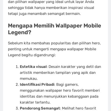
dan pilihan wallpaper yang ideal untuk layar Anda
sehingga tidak hanya memberikan inspirasi visual
tetapi juga menambah semangat bermain.
Mengapa Memilih Wallpaper Mobile
Legend?
Sebelum kita membahas popularitas dan pilihan hero,
penting untuk mengerti mengapa wallpaper Mobile
Legend begitu digandrungi:
Estetika visual
: Desain karakter yang detil dan
artistik memberikan tampilan yang apik dan
memukau.
Identifikasi Pribadi
: Bagi gamers,
menggunakan wallpaper hero favorit memberi
identitas dan menunjukkan kebanggaan pada
karakter tertentu.
Pendorong Semangat
: Melihat hero favorit