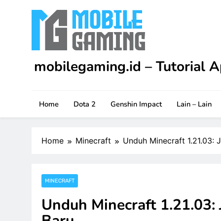
Skip
to
content
mobilegaming.id – Tutorial A
Upgrade skill kamu di Apex Legends Mobile dengan
game.
Home
Dota 2
Genshin Impact
Lain – Lain
Home
Minecraft
Unduh Minecraft 1.21.03: J
MINECRAFT
Unduh Minecraft 1.21.03: 
Baru