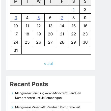
M
T
W
T
F
S
S
1
2
3
4
5
6
7
8
9
10
11
12
13
14
15
16
17
18
19
20
21
22
23
24
25
26
27
28
29
30
31
« Jul
Recent Posts
Menguasai Seni Lingkaran Minecraft: Panduan
Komprehensif untuk Pembangun
Menguasai Minecraft: Panduan Komprehensif