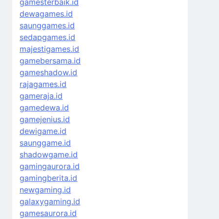
gamesterbaik.id
dewagames.id
saunggames.id
sedapgames.id
majestigames.id
gamebersama.id
gameshadow.id
rajagames.id
gameraja.id
gamedewa.id
gamejenius.id
dewigame.id
saunggame.id
shadowgame.id
gamingaurora.id
gamingberita.id
newgaming.id
galaxygaming.id
gamesaurora.id