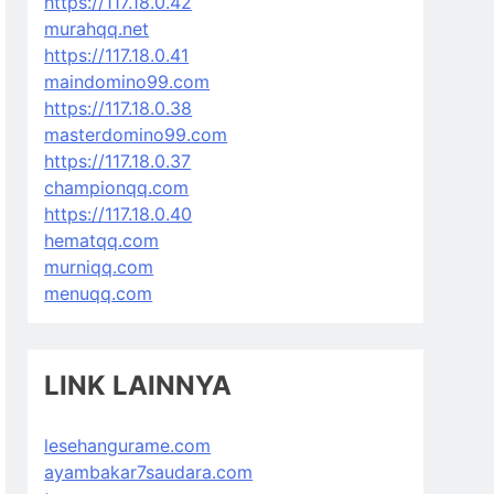
https://117.18.0.42
murahqq.net
https://117.18.0.41
maindomino99.com
https://117.18.0.38
masterdomino99.com
https://117.18.0.37
championqq.com
https://117.18.0.40
hematqq.com
murniqq.com
menuqq.com
LINK LAINNYA
lesehangurame.com
ayambakar7saudara.com