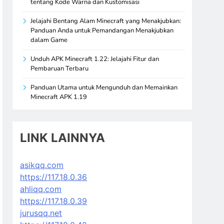
tentang Kode Warna dan Kustomisasi
Jelajahi Bentang Alam Minecraft yang Menakjubkan:
Panduan Anda untuk Pemandangan Menakjubkan
dalam Game
Unduh APK Minecraft 1.22: Jelajahi Fitur dan
Pembaruan Terbaru
Panduan Utama untuk Mengunduh dan Memainkan
Minecraft APK 1.19
LINK LAINNYA
asikqq.com
https://117.18.0.36
ahliqq.com
https://117.18.0.39
jurusqq.net