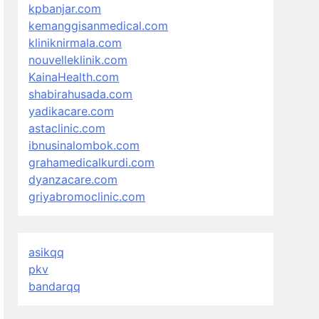
kpbanjar.com
kemanggisanmedical.com
kliniknirmala.com
nouvelleklinik.com
KainaHealth.com
shabirahusada.com
yadikacare.com
astaclinic.com
ibnusinalombok.com
grahamedicalkurdi.com
dyanzacare.com
griyabromoclinic.com
asikqq
pkv
bandarqq