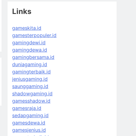
Links
gameskita.id
gamesterpopuler.id
gamingdewi.id
gamingdewa.id
gamingbersama.id
duniagaming.id
gamingterbaik.id
jeniusgaming.id
saunggaming.id
shadowgaming.id
gamesshadow.id
gamesraja.id
sedapgaming.id
gamesdewa.id
gamesjenius.id