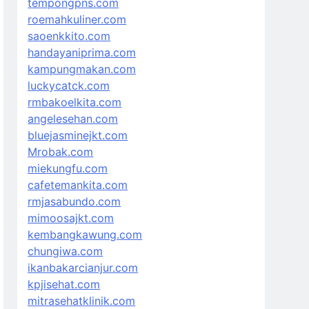
tempongpns.com
roemahkuliner.com
saoenkkito.com
handayaniprima.com
kampungmakan.com
luckycatck.com
rmbakoelkita.com
angelesehan.com
bluejasminejkt.com
Mrobak.com
miekungfu.com
cafetemankita.com
rmjasabundo.com
mimoosajkt.com
kembangkawung.com
chungiwa.com
ikanbakarcianjur.com
kpjisehat.com
mitrasehatklinik.com