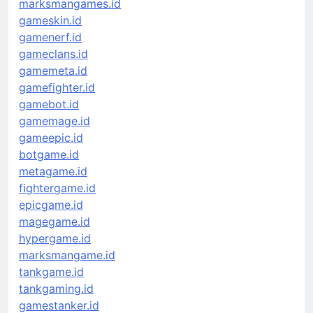
marksmangames.id
gameskin.id
gamenerf.id
gameclans.id
gamemeta.id
gamefighter.id
gamebot.id
gamemage.id
gameepic.id
botgame.id
metagame.id
fightergame.id
epicgame.id
magegame.id
hypergame.id
marksmangame.id
tankgame.id
tankgaming.id
gamestanker.id