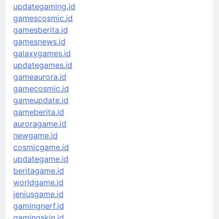
updategaming.id
gamescosmic.id
gamesberita.id
gamesnews.id
galaxygames.id
updategames.id
gameaurora.id
gamecosmic.id
gameupdate.id
gameberita.id
auroragame.id
newgame.id
cosmicgame.id
updategame.id
beritagame.id
worldgame.id
jeniusgame.id
gamingnerf.id
gamingskin.id