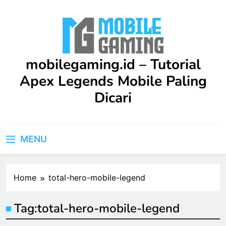
Skip
to
content
mobilegaming.id – Tutorial
Apex Legends Mobile Paling
Dicari
Upgrade skill kamu di Apex Legends Mobile dengan
Tutorial terbaru ini. Dilengkapi strategi praktis dan
MENU
saran profesional yang bisa langsung kamu terapkan
dalam game.
Home
total-hero-mobile-legend
Tag:
total-hero-mobile-legend