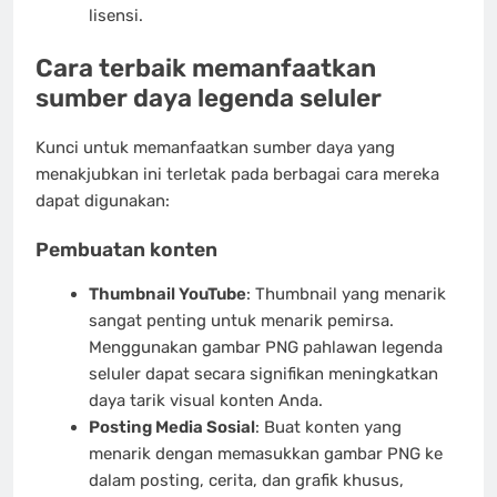
lisensi.
Cara terbaik memanfaatkan
sumber daya legenda seluler
Kunci untuk memanfaatkan sumber daya yang
menakjubkan ini terletak pada berbagai cara mereka
dapat digunakan:
Pembuatan konten
Thumbnail YouTube
: Thumbnail yang menarik
sangat penting untuk menarik pemirsa.
Menggunakan gambar PNG pahlawan legenda
seluler dapat secara signifikan meningkatkan
daya tarik visual konten Anda.
Posting Media Sosial
: Buat konten yang
menarik dengan memasukkan gambar PNG ke
dalam posting, cerita, dan grafik khusus,