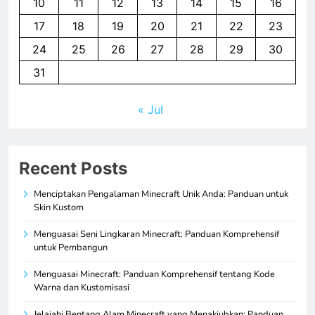
10
11
12
13
14
15
16
17
18
19
20
21
22
23
24
25
26
27
28
29
30
31
« Jul
Recent Posts
Menciptakan Pengalaman Minecraft Unik Anda: Panduan untuk
Skin Kustom
Menguasai Seni Lingkaran Minecraft: Panduan Komprehensif
untuk Pembangun
Menguasai Minecraft: Panduan Komprehensif tentang Kode
Warna dan Kustomisasi
Jelajahi Bentang Alam Minecraft yang Menakjubkan: Panduan