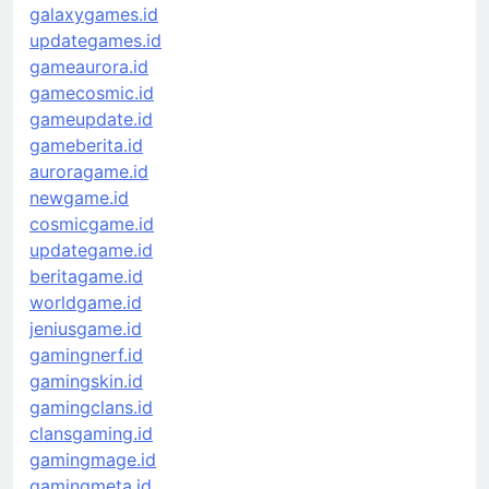
galaxygames.id
updategames.id
gameaurora.id
gamecosmic.id
gameupdate.id
gameberita.id
auroragame.id
newgame.id
cosmicgame.id
updategame.id
beritagame.id
worldgame.id
jeniusgame.id
gamingnerf.id
gamingskin.id
gamingclans.id
clansgaming.id
gamingmage.id
gamingmeta.id