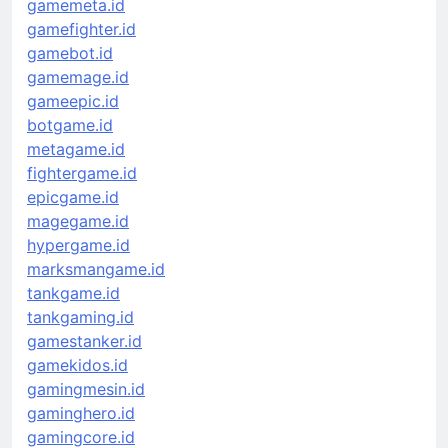
gamemeta.id
gamefighter.id
gamebot.id
gamemage.id
gameepic.id
botgame.id
metagame.id
fightergame.id
epicgame.id
magegame.id
hypergame.id
marksmangame.id
tankgame.id
tankgaming.id
gamestanker.id
gamekidos.id
gamingmesin.id
gaminghero.id
gamingcore.id