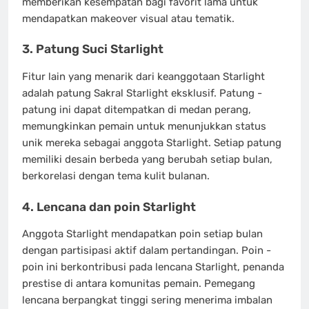
memberikan kesempatan bagi favorit lama untuk
mendapatkan makeover visual atau tematik.
3. Patung Suci Starlight
Fitur lain yang menarik dari keanggotaan Starlight
adalah patung Sakral Starlight eksklusif. Patung -
patung ini dapat ditempatkan di medan perang,
memungkinkan pemain untuk menunjukkan status
unik mereka sebagai anggota Starlight. Setiap patung
memiliki desain berbeda yang berubah setiap bulan,
berkorelasi dengan tema kulit bulanan.
4. Lencana dan poin Starlight
Anggota Starlight mendapatkan poin setiap bulan
dengan partisipasi aktif dalam pertandingan. Poin -
poin ini berkontribusi pada lencana Starlight, penanda
prestise di antara komunitas pemain. Pemegang
lencana berpangkat tinggi sering menerima imbalan