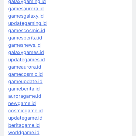
galaxygaming.id
gamesaurora.id
gamesgalaxy.id
updategaming.id
gamescosmic.id
gamesberita.id
gamesnews.id
galaxygames.id
updategames.id
gameaurora.id
gamecosmic.id
gameupdate.id
gameberita.id
auroragame.id
newgame.id
cosmicgame.id
updategame.id
beritagame.id
worldgame.id