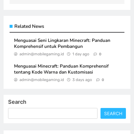
Related News
Menguasai Seni Lingkaran Minecraft: Panduan
Komprehensif untuk Pembangun
admin@mobilegaming.id
1 day ago
0
Menguasai Minecraft: Panduan Komprehensif
tentang Kode Warna dan Kustomisasi
admin@mobilegaming.id
3 days ago
0
Search
SEARCH