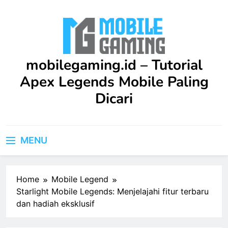
Skip
to
content
mobilegaming.id – Tutorial
Apex Legends Mobile Paling
Dicari
Upgrade skill kamu di Apex Legends Mobile dengan
Tutorial terbaru ini. Dilengkapi strategi praktis dan
MENU
saran profesional yang bisa langsung kamu terapkan
dalam game.
Home
Mobile Legend
Starlight Mobile Legends: Menjelajahi fitur terbaru
dan hadiah eksklusif