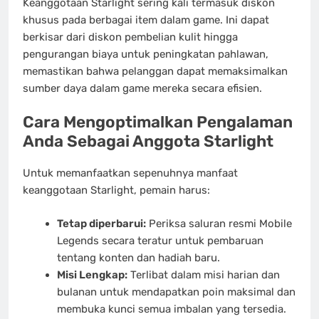
Keanggotaan Starlight sering kali termasuk diskon
khusus pada berbagai item dalam game. Ini dapat
berkisar dari diskon pembelian kulit hingga
pengurangan biaya untuk peningkatan pahlawan,
memastikan bahwa pelanggan dapat memaksimalkan
sumber daya dalam game mereka secara efisien.
Cara Mengoptimalkan Pengalaman
Anda Sebagai Anggota Starlight
Untuk memanfaatkan sepenuhnya manfaat
keanggotaan Starlight, pemain harus:
Tetap diperbarui:
Periksa saluran resmi Mobile
Legends secara teratur untuk pembaruan
tentang konten dan hadiah baru.
Misi Lengkap:
Terlibat dalam misi harian dan
bulanan untuk mendapatkan poin maksimal dan
membuka kunci semua imbalan yang tersedia.