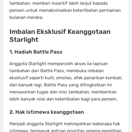
tambahan, memberi insentif lebih lanjut kepada
pemain untuk memaksimalkan keterlibatan permainan
bulanan mereka.
Imbalan Eksklusif Keanggotaan
Starlight
1. Hadiah Battle Pass
Anggota Starlight memperoleh akses ke lapisan
tambahan dari Battle Pass, membuka imbalan
eksklusif seperti kulit, emotes, efek penarikan kembali,
dan banyak lagi. Battle Pass yang ditingkatkan ini
menawarkan tugas dan misi tambahan, memberikan
lebih banyak nilai dan keterlibatan bagi para pemain.
2. Hak istimewa keanggotaan
Menjadi anggota Starlight melimpahkan beberapa hak
istimewa, termasuk antrian prioritas selama pemilihan