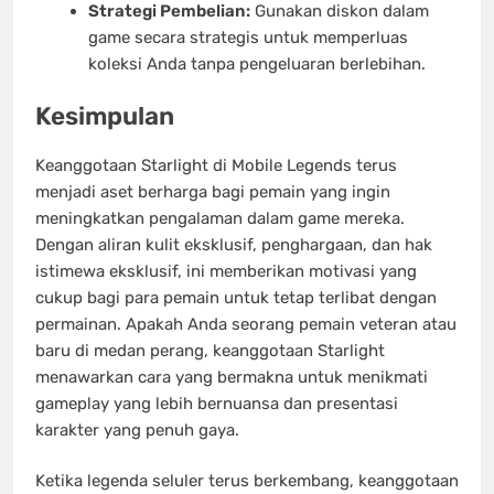
Strategi Pembelian:
Gunakan diskon dalam
game secara strategis untuk memperluas
koleksi Anda tanpa pengeluaran berlebihan.
Kesimpulan
Keanggotaan Starlight di Mobile Legends terus
menjadi aset berharga bagi pemain yang ingin
meningkatkan pengalaman dalam game mereka.
Dengan aliran kulit eksklusif, penghargaan, dan hak
istimewa eksklusif, ini memberikan motivasi yang
cukup bagi para pemain untuk tetap terlibat dengan
permainan. Apakah Anda seorang pemain veteran atau
baru di medan perang, keanggotaan Starlight
menawarkan cara yang bermakna untuk menikmati
gameplay yang lebih bernuansa dan presentasi
karakter yang penuh gaya.
Ketika legenda seluler terus berkembang, keanggotaan