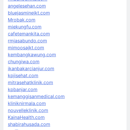
angelesehan.com
bluejasminejkt.com
Mrobak.com
miekungfu.com
cafetemankita.com
rmjasabundo.com
mimoosajkt.com
kembangkawung.com
chungiwa.com
ikanbakarcianjur.com
kpjisehat.com
mitrasehatklinik.com
kpbanjar.com
kemanggisanmedical.com
kliniknirmala.com
nouvelleklinik.com
KainaHealth.com
shabirahusada.com