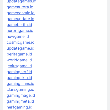
updategames.id
gameaurora.id
gamecosmic.id
gameupdate.id
gameberita.id
auroragame.id
newgame.id
cosmicgame.id
updategame.id
beritagame.id
worldgame.id
jeniusgame.id
gamingnerf.id
gamingskin.id
gamingclans.id
clansgaming.id
gamingmage.id
gamingmeta.id
nerfgaming.id