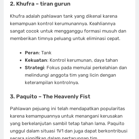
2.
Khufra – tiran gurun
Khufra adalah pahlawan tank yang dikenal karena
kemampuan kontrol kerumunannya. Keahliannya
sangat cocok untuk mengganggu formasi musuh dan
memberikan timnya peluang untuk eliminasi cepat.
Peran
: Tank
Kekuatan
: Kontrol kerumunan, daya tahan
Strategi
: Fokus pada memulai perkelahian dan
melindungi anggota tim yang licin dengan
keterampilan kontrolnya.
3.
Paquito – The Heavenly Fist
Pahlawan pejuang ini telah mendapatkan popularitas
karena kemampuannya untuk menangani kerusakan
yang berkelanjutan sambil tetap tahan lama. Paquito
unggul dalam situasi 1V1 dan juga dapat berkontribusi
secara signifikan dalam pertarungan tim.