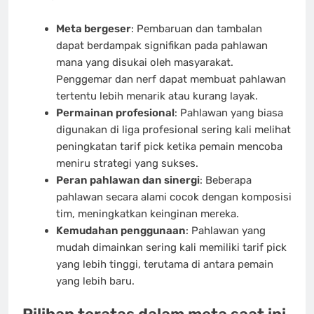
Meta bergeser
: Pembaruan dan tambalan
dapat berdampak signifikan pada pahlawan
mana yang disukai oleh masyarakat.
Penggemar dan nerf dapat membuat pahlawan
tertentu lebih menarik atau kurang layak.
Permainan profesional
: Pahlawan yang biasa
digunakan di liga profesional sering kali melihat
peningkatan tarif pick ketika pemain mencoba
meniru strategi yang sukses.
Peran pahlawan dan sinergi
: Beberapa
pahlawan secara alami cocok dengan komposisi
tim, meningkatkan keinginan mereka.
Kemudahan penggunaan
: Pahlawan yang
mudah dimainkan sering kali memiliki tarif pick
yang lebih tinggi, terutama di antara pemain
yang lebih baru.