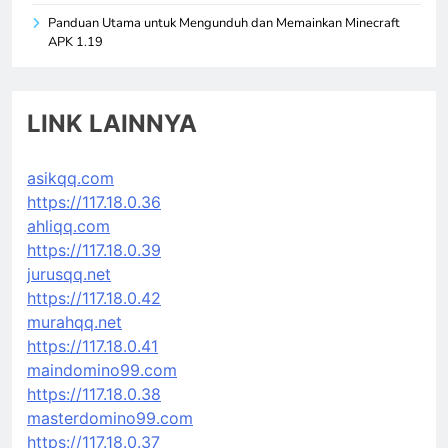
Panduan Utama untuk Mengunduh dan Memainkan Minecraft
APK 1.19
LINK LAINNYA
asikqq.com
https://117.18.0.36
ahliqq.com
https://117.18.0.39
jurusqq.net
https://117.18.0.42
murahqq.net
https://117.18.0.41
maindomino99.com
https://117.18.0.38
masterdomino99.com
https://117.18.0.37