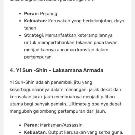
Peran
: Pejuang
Kekuatan
: Kerusakan yang berkelanjutan, daya
tahan
Strategi
: Memanfaatkan keterampilannya
untuk mempertahankan tekanan pada lawan,
menjadikannya ancaman konstan dalam
pertempuran.
4.
Yi Sun -Shin – Laksamana Armada
Yi Sun-Shin adalah penembak jitu yang
keserbagunaannya dalam menangani jarak dekat dan
kerusakan jarak jauh membuatnya menjadi pilihan
utama bagi banyak pemain. Ultimate globalnya dapat
mengubah gelombang pertempuran dari jauh.
Peran
: Marksman/Assassin
Kekuatan
: Output kerusakan yang serba guna,