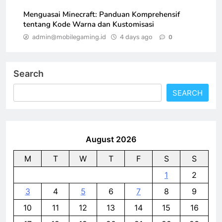
Menguasai Minecraft: Panduan Komprehensif
tentang Kode Warna dan Kustomisasi
admin@mobilegaming.id
4 days ago
0
Search
SEARCH
August 2026
M
T
W
T
F
S
S
1
2
3
4
5
6
7
8
9
10
11
12
13
14
15
16