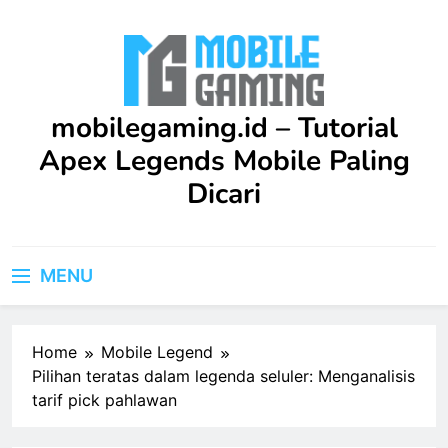
Skip
to
content
mobilegaming.id – Tutorial
Apex Legends Mobile Paling
Dicari
Upgrade skill kamu di Apex Legends Mobile dengan
Tutorial terbaru ini. Dilengkapi strategi praktis dan
MENU
saran profesional yang bisa langsung kamu terapkan
dalam game.
Home
Mobile Legend
Pilihan teratas dalam legenda seluler: Menganalisis
tarif pick pahlawan