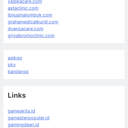
yadikacare.com
astaclinic.com
ibnusinalombok.com
grahamedicalkurdi.com
dyanzacare.com
griyabromoclinic.com
asikqq
pkv
bandarqq
Links
gameskita.id
gamesterpopuler.id
gamingdewi.id