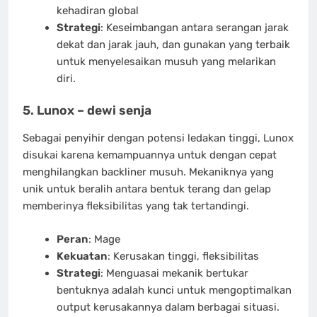
kehadiran global
Strategi
: Keseimbangan antara serangan jarak
dekat dan jarak jauh, dan gunakan yang terbaik
untuk menyelesaikan musuh yang melarikan
diri.
5.
Lunox – dewi senja
Sebagai penyihir dengan potensi ledakan tinggi, Lunox
disukai karena kemampuannya untuk dengan cepat
menghilangkan backliner musuh. Mekaniknya yang
unik untuk beralih antara bentuk terang dan gelap
memberinya fleksibilitas yang tak tertandingi.
Peran
: Mage
Kekuatan
: Kerusakan tinggi, fleksibilitas
Strategi
: Menguasai mekanik bertukar
bentuknya adalah kunci untuk mengoptimalkan
output kerusakannya dalam berbagai situasi.