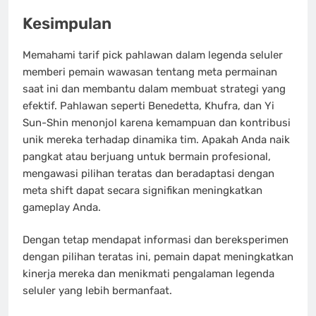
Kesimpulan
Memahami tarif pick pahlawan dalam legenda seluler
memberi pemain wawasan tentang meta permainan
saat ini dan membantu dalam membuat strategi yang
efektif. Pahlawan seperti Benedetta, Khufra, dan Yi
Sun-Shin menonjol karena kemampuan dan kontribusi
unik mereka terhadap dinamika tim. Apakah Anda naik
pangkat atau berjuang untuk bermain profesional,
mengawasi pilihan teratas dan beradaptasi dengan
meta shift dapat secara signifikan meningkatkan
gameplay Anda.
Dengan tetap mendapat informasi dan bereksperimen
dengan pilihan teratas ini, pemain dapat meningkatkan
kinerja mereka dan menikmati pengalaman legenda
seluler yang lebih bermanfaat.