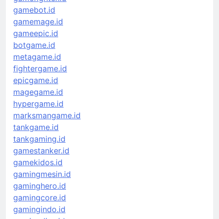
gamebot.id
gamemage.id
gameepic.id
botgame.id
metagame.id
fightergame.id
epicgame.id
magegame.id
hypergame.id
marksmangame.id
tankgame.id
tankgaming.id
gamestanker.id
gamekidos.id
gamingmesin.id
gaminghero.id
gamingcore.id
gamingindo.id