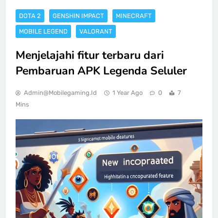
DOTA 2
GENSHIN IMPACT
MINECRAFT
MOBILE LEGEND
VALORANT
Menjelajahi fitur terbaru dari
Pembaruan APK Legenda Seluler
Admin@mobilegaming.id
1 Year Ago
0
7
Mins