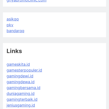
asikqq
pkv
bandarqq
Links
gameskita.id
gamesterpopuler.id
gamingdewi.id
gamingdewa.id
gamingbersama.id
duniagaming.id
gamingterbaik.id
jeniusgaming.id