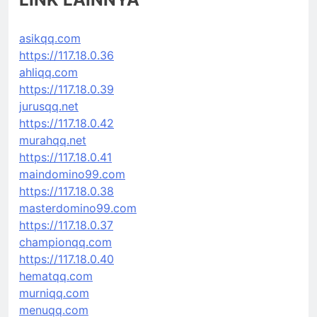
asikqq.com
https://117.18.0.36
ahliqq.com
https://117.18.0.39
jurusqq.net
https://117.18.0.42
murahqq.net
https://117.18.0.41
maindomino99.com
https://117.18.0.38
masterdomino99.com
https://117.18.0.37
championqq.com
https://117.18.0.40
hematqq.com
murniqq.com
menuqq.com