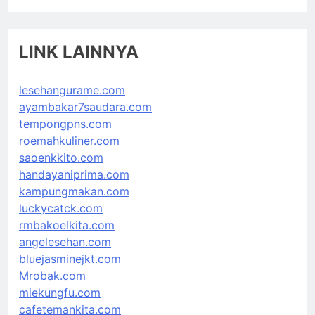
LINK LAINNYA
lesehangurame.com
ayambakar7saudara.com
tempongpns.com
roemahkuliner.com
saoenkkito.com
handayaniprima.com
kampungmakan.com
luckycatck.com
rmbakoelkita.com
angelesehan.com
bluejasminejkt.com
Mrobak.com
miekungfu.com
cafetemankita.com