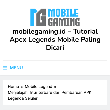
Skip
to
content
mobilegaming.id – Tutorial
Apex Legends Mobile Paling
Dicari
Upgrade skill kamu di Apex Legends Mobile dengan
Tutorial terbaru ini. Dilengkapi strategi praktis dan
MENU
saran profesional yang bisa langsung kamu terapkan
dalam game.
Home
Mobile Legend
Menjelajahi fitur terbaru dari Pembaruan APK
Legenda Seluler