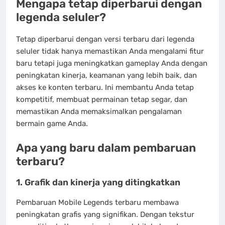
Mengapa tetap diperbarui dengan
legenda seluler?
Tetap diperbarui dengan versi terbaru dari legenda
seluler tidak hanya memastikan Anda mengalami fitur
baru tetapi juga meningkatkan gameplay Anda dengan
peningkatan kinerja, keamanan yang lebih baik, dan
akses ke konten terbaru. Ini membantu Anda tetap
kompetitif, membuat permainan tetap segar, dan
memastikan Anda memaksimalkan pengalaman
bermain game Anda.
Apa yang baru dalam pembaruan
terbaru?
1.
Grafik dan kinerja yang ditingkatkan
Pembaruan Mobile Legends terbaru membawa
peningkatan grafis yang signifikan. Dengan tekstur