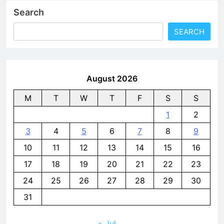
Search
SEARCH
August 2026
M
T
W
T
F
S
S
1
2
3
4
5
6
7
8
9
10
11
12
13
14
15
16
17
18
19
20
21
22
23
24
25
26
27
28
29
30
31
« Jul