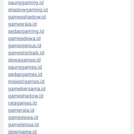
saunggaming.id
shadowgaming.id
gamesshadow.id
gamesraja.id
sedapgaming.id
gamesdewa.id
gamesjenius.id
gamesterbaik.id
dewagames.id
saunggames.id
sedapgames.id
majestigames.id
gamebersama.id
gameshadow.id
rajagames.id
gameraja.id
gamedewa.id
gamejenius.id
dewigame.id