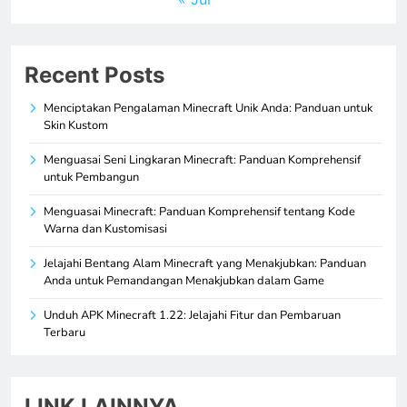
Recent Posts
Menciptakan Pengalaman Minecraft Unik Anda: Panduan untuk
Skin Kustom
Menguasai Seni Lingkaran Minecraft: Panduan Komprehensif
untuk Pembangun
Menguasai Minecraft: Panduan Komprehensif tentang Kode
Warna dan Kustomisasi
Jelajahi Bentang Alam Minecraft yang Menakjubkan: Panduan
Anda untuk Pemandangan Menakjubkan dalam Game
Unduh APK Minecraft 1.22: Jelajahi Fitur dan Pembaruan
Terbaru
LINK LAINNYA