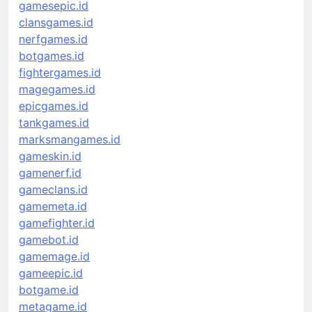
gamesepic.id
clansgames.id
nerfgames.id
botgames.id
fightergames.id
magegames.id
epicgames.id
tankgames.id
marksmangames.id
gameskin.id
gamenerf.id
gameclans.id
gamemeta.id
gamefighter.id
gamebot.id
gamemage.id
gameepic.id
botgame.id
metagame.id