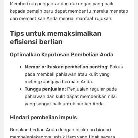
Memberikan pengantar dan dukungan yang baik
kepada pemain baru dapat membantu mereka menetap
dan memastikan Anda menuai manfaat rujukan.
Tips untuk memaksimalkan
efisiensi berlian
Optimalkan Keputusan Pembelian Anda
Memprioritaskan pembelian penting
: Fokus
pada membeli pahlawan atau kulit yang
melengkapi gaya bermain Anda.
Tunggu penjualan
: Penjualan reguler pada
pahlawan dan kulit dapat memberikan nilai
yang sangat baik untuk berlian Anda.
Hindari pembelian impuls
Gunakan berlian Anda dengan bijak dan hindari
membelanjakannya untuk item yang tidak secara