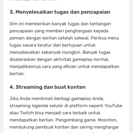
3.
Menyelesaikan tugas dan pencapaian
Gim ini memberikan banyak tugas dan tantangan
pencapaian yang memberi penghargaan kepada
pemain dengan berlian setelah selesai. Periksa menu
tugas secara teratur dan bertujuan untuk
menyelesaikan sebanyak mungkin. Banyak tugas
diselaraskan dengan aktivitas gameplay normal,
menjadikannya cara yang efisien untuk mendapatkan
berlian.
4.
Streaming dan buat konten
Jika Anda menikmati berbagi gameplay Anda,
streaming legenda seluler di platform seperti YouTube
atau Twitch bisa menjadi cara terbaik untuk
mendapatkan berlian. Pengembang game, Moonton,
mendukung pembuat konten dan sering menghargai