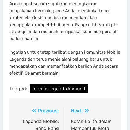
Anda dapat secara signifikan meningkatkan
pengalaman bermain game Anda, membuka kunci
konten eksklusif, dan bahkan mendapatkan
keunggulan kompetitif di arena. Rangkullah strategi -
strategi ini dan mulailah menguasai seni memperoleh
berlian hari ini.
Ingatlah untuk tetap terlibat dengan komunitas Mobile
Legends dan terus menjelajahi peluang baru untuk
mendapatkan dan memanfaatkan berlian Anda secara
efektif. Selamat bermain!
Tagged:
mobile-legend-diamond
Post
Previous:
Next:
navigation
Legenda Moblie:
Peran Lolita dalam
Bang Bang
Membentuk Meta