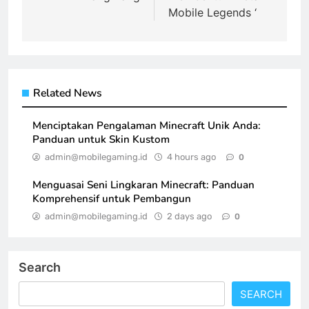
Mobile Legends ‘
Related News
Menciptakan Pengalaman Minecraft Unik Anda:
Panduan untuk Skin Kustom
admin@mobilegaming.id
4 hours ago
0
Menguasai Seni Lingkaran Minecraft: Panduan
Komprehensif untuk Pembangun
admin@mobilegaming.id
2 days ago
0
Search
SEARCH