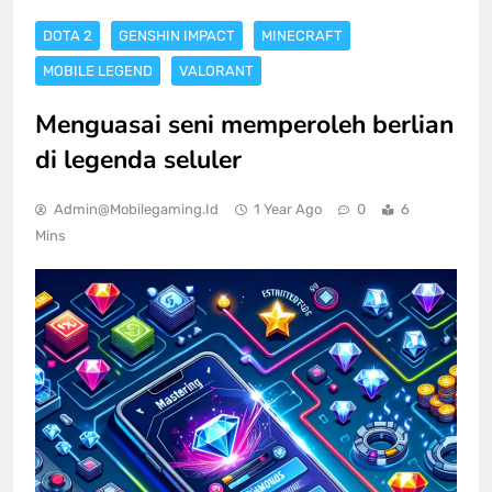
DOTA 2
GENSHIN IMPACT
MINECRAFT
MOBILE LEGEND
VALORANT
Menguasai seni memperoleh berlian
di legenda seluler
Admin@mobilegaming.id
1 Year Ago
0
6
Mins