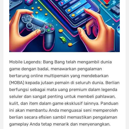
Mobile Legends: Bang Bang telah mengambil dunia
game dengan badai, menawarkan pengalaman
bertarung online multipemain yang mendebarkan
(MOBA) kepada jutaan pemain di seluruh dunia. Berlian
berfungsi sebagai mata uang premium dalam legenda
seluler dan sangat penting untuk membeli pahlawan,
kulit, dan item dalam game eksklusif lainnya. Panduan
ini akan membantu Anda menguasai seni memperoleh
berlian secara efisien sambil memastikan pengalaman
gameplay Anda tetap menarik dan menyenangkan.