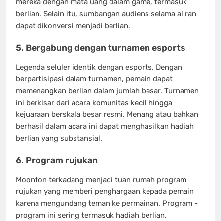
mereka dengan mata uang dalam game, termasuk
berlian. Selain itu, sumbangan audiens selama aliran
dapat dikonversi menjadi berlian.
5.
Bergabung dengan turnamen esports
Legenda seluler identik dengan esports. Dengan
berpartisipasi dalam turnamen, pemain dapat
memenangkan berlian dalam jumlah besar. Turnamen
ini berkisar dari acara komunitas kecil hingga
kejuaraan berskala besar resmi. Menang atau bahkan
berhasil dalam acara ini dapat menghasilkan hadiah
berlian yang substansial.
6.
Program rujukan
Moonton terkadang menjadi tuan rumah program
rujukan yang memberi penghargaan kepada pemain
karena mengundang teman ke permainan. Program -
program ini sering termasuk hadiah berlian.