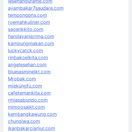
lesehangurame.com
ayambakar7saudara.com
tempongpns.com
roemahkuliner.com
saoenkkito.com
handayaniprima.com
kampungmakan.com
luckycatck.com
rmbakoelkita.com
angelesehan.com
bluejasminejkt.com
Mrobak.com
miekungfu.com
cafetemankita.com
rmjasabundo.com
mimoosajkt.com
kembangkawung.com
chungiwa.com
ikanbakarcianjur.com