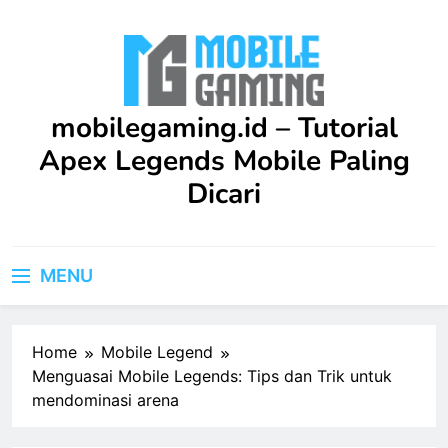
Skip
to
content
mobilegaming.id – Tutorial
Apex Legends Mobile Paling
Dicari
Upgrade skill kamu di Apex Legends Mobile dengan
Tutorial terbaru ini. Dilengkapi strategi praktis dan
MENU
saran profesional yang bisa langsung kamu terapkan
dalam game.
Home
Mobile Legend
Menguasai Mobile Legends: Tips dan Trik untuk
mendominasi arena