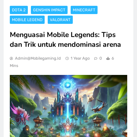
DOTA 2
GENSHIN IMPACT
MINECRAFT
MOBILE LEGEND
VALORANT
Menguasai Mobile Legends: Tips
dan Trik untuk mendominasi arena
Admin@mobilegaming.id
1 Year Ago
0
6
Mins