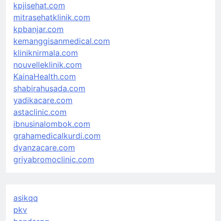
kpjisehat.com
mitrasehatklinik.com
kpbanjar.com
kemanggisanmedical.com
kliniknirmala.com
nouvelleklinik.com
KainaHealth.com
shabirahusada.com
yadikacare.com
astaclinic.com
ibnusinalombok.com
grahamedicalkurdi.com
dyanzacare.com
griyabromoclinic.com
asikqq
pkv