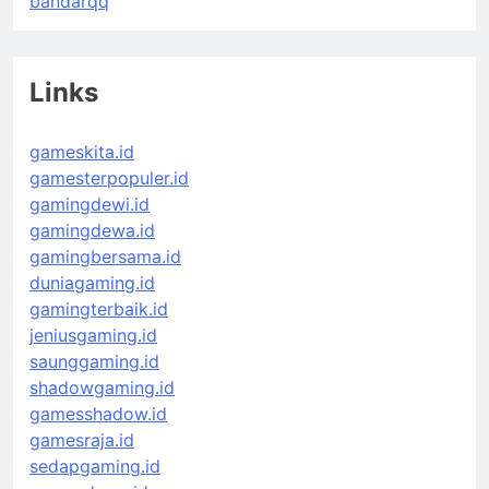
bandarqq
Links
gameskita.id
gamesterpopuler.id
gamingdewi.id
gamingdewa.id
gamingbersama.id
duniagaming.id
gamingterbaik.id
jeniusgaming.id
saunggaming.id
shadowgaming.id
gamesshadow.id
gamesraja.id
sedapgaming.id