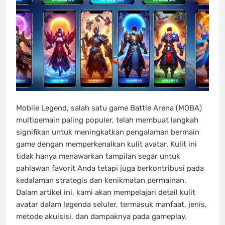
Mobile Legend, salah satu game Battle Arena (MOBA)
multipemain paling populer, telah membuat langkah
signifikan untuk meningkatkan pengalaman bermain
game dengan memperkenalkan kulit avatar. Kulit ini
tidak hanya menawarkan tampilan segar untuk
pahlawan favorit Anda tetapi juga berkontribusi pada
kedalaman strategis dan kenikmatan permainan.
Dalam artikel ini, kami akan mempelajari detail kulit
avatar dalam legenda seluler, termasuk manfaat, jenis,
metode akuisisi, dan dampaknya pada gameplay.