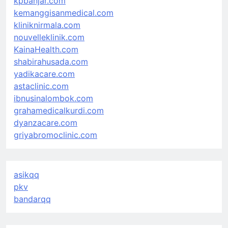
kpbanjar.com
kemanggisanmedical.com
kliniknirmala.com
nouvelleklinik.com
KainaHealth.com
shabirahusada.com
yadikacare.com
astaclinic.com
ibnusinalombok.com
grahamedicalkurdi.com
dyanzacare.com
griyabromoclinic.com
asikqq
pkv
bandarqq