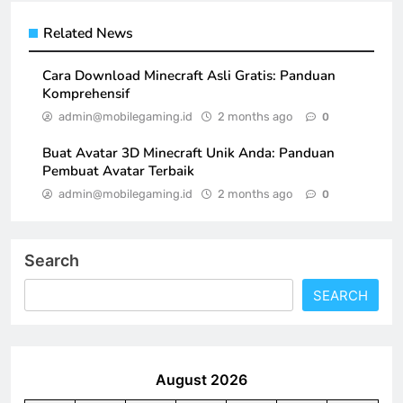
Related News
Cara Download Minecraft Asli Gratis: Panduan
Komprehensif
admin@mobilegaming.id
2 months ago
0
Buat Avatar 3D Minecraft Unik Anda: Panduan
Pembuat Avatar Terbaik
admin@mobilegaming.id
2 months ago
0
Search
SEARCH
August 2026