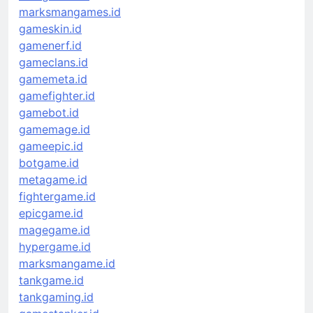
marksmangames.id
gameskin.id
gamenerf.id
gameclans.id
gamemeta.id
gamefighter.id
gamebot.id
gamemage.id
gameepic.id
botgame.id
metagame.id
fightergame.id
epicgame.id
magegame.id
hypergame.id
marksmangame.id
tankgame.id
tankgaming.id