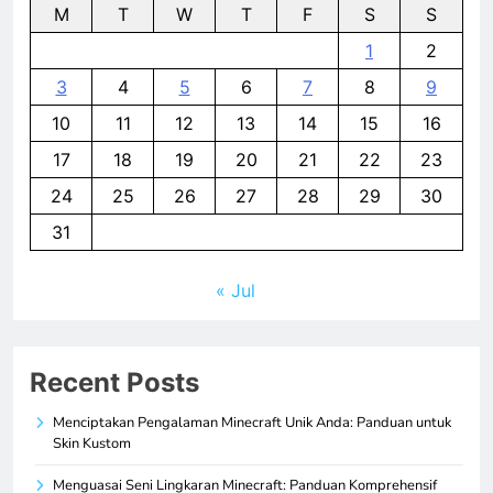
M
T
W
T
F
S
S
1
2
3
4
5
6
7
8
9
10
11
12
13
14
15
16
17
18
19
20
21
22
23
24
25
26
27
28
29
30
31
« Jul
Recent Posts
Menciptakan Pengalaman Minecraft Unik Anda: Panduan untuk
Skin Kustom
Menguasai Seni Lingkaran Minecraft: Panduan Komprehensif