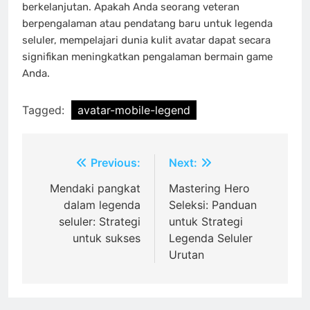
berkelanjutan. Apakah Anda seorang veteran
berpengalaman atau pendatang baru untuk legenda
seluler, mempelajari dunia kulit avatar dapat secara
signifikan meningkatkan pengalaman bermain game
Anda.
Tagged:
avatar-mobile-legend
Post
Previous:
Next:
navigation
Mendaki pangkat
Mastering Hero
dalam legenda
Seleksi: Panduan
seluler: Strategi
untuk Strategi
untuk sukses
Legenda Seluler
Urutan