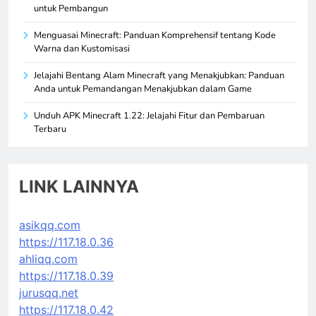
untuk Pembangun
Menguasai Minecraft: Panduan Komprehensif tentang Kode
Warna dan Kustomisasi
Jelajahi Bentang Alam Minecraft yang Menakjubkan: Panduan
Anda untuk Pemandangan Menakjubkan dalam Game
Unduh APK Minecraft 1.22: Jelajahi Fitur dan Pembaruan
Terbaru
LINK LAINNYA
asikqq.com
https://117.18.0.36
ahliqq.com
https://117.18.0.39
jurusqq.net
https://117.18.0.42