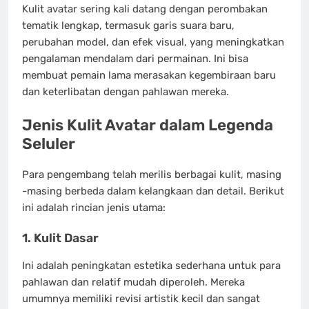
Kulit avatar sering kali datang dengan perombakan
tematik lengkap, termasuk garis suara baru,
perubahan model, dan efek visual, yang meningkatkan
pengalaman mendalam dari permainan. Ini bisa
membuat pemain lama merasakan kegembiraan baru
dan keterlibatan dengan pahlawan mereka.
Jenis Kulit Avatar dalam Legenda
Seluler
Para pengembang telah merilis berbagai kulit, masing
-masing berbeda dalam kelangkaan dan detail. Berikut
ini adalah rincian jenis utama:
1.
Kulit Dasar
Ini adalah peningkatan estetika sederhana untuk para
pahlawan dan relatif mudah diperoleh. Mereka
umumnya memiliki revisi artistik kecil dan sangat