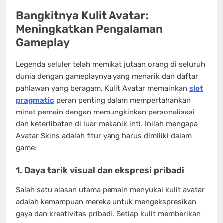
Bangkitnya Kulit Avatar:
Meningkatkan Pengalaman
Gameplay
Legenda seluler telah memikat jutaan orang di seluruh
dunia dengan gameplaynya yang menarik dan daftar
pahlawan yang beragam. Kulit Avatar memainkan
slot
pragmatic
peran penting dalam mempertahankan
minat pemain dengan memungkinkan personalisasi
dan keterlibatan di luar mekanik inti. Inilah mengapa
Avatar Skins adalah fitur yang harus dimiliki dalam
game:
1.
Daya tarik visual dan ekspresi pribadi
Salah satu alasan utama pemain menyukai kulit avatar
adalah kemampuan mereka untuk mengekspresikan
gaya dan kreativitas pribadi. Setiap kulit memberikan