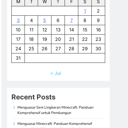
M
T
W
T
F
S
S
1
2
3
4
5
6
7
8
9
10
11
12
13
14
15
16
17
18
19
20
21
22
23
24
25
26
27
28
29
30
31
« Jul
Recent Posts
Menguasai Seni Lingkaran Minecraft: Panduan
Komprehensif untuk Pembangun
Menguasai Minecraft: Panduan Komprehensif