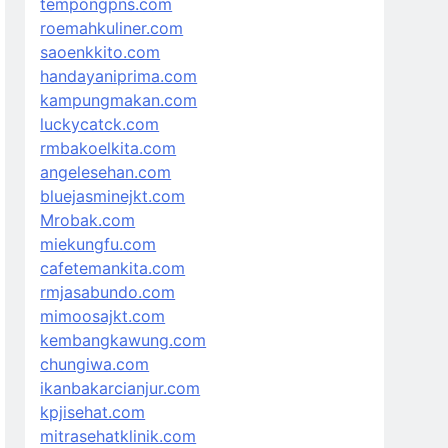
tempongpns.com
roemahkuliner.com
saoenkkito.com
handayaniprima.com
kampungmakan.com
luckycatck.com
rmbakoelkita.com
angelesehan.com
bluejasminejkt.com
Mrobak.com
miekungfu.com
cafetemankita.com
rmjasabundo.com
mimoosajkt.com
kembangkawung.com
chungiwa.com
ikanbakarcianjur.com
kpjisehat.com
mitrasehatklinik.com