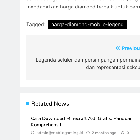
mendapatkan harga diamond terbaik untuk per
Tagged:
harga-diamond-mobile-legend
Post
Previou
navigation
Legenda seluler dan persimpangan permain
dan representasi seksu
Related News
Cara Download Minecraft Asli Gratis: Panduan
Komprehensif
admin@mobilegaming.id
2 months ago
0