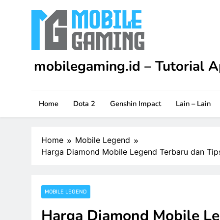
Skip
to
content
mobilegaming.id – Tutorial A
Upgrade skill kamu di Apex Legends Mobile dengan
game.
Home
Dota 2
Genshin Impact
Lain – Lain
Home
Mobile Legend
Harga Diamond Mobile Legend Terbaru dan Tip
MOBILE LEGEND
Harga Diamond Mobile Le