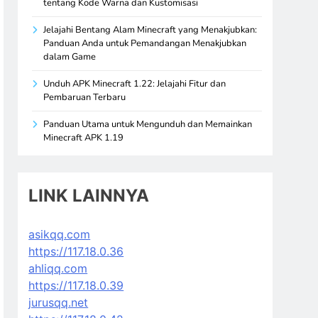
tentang Kode Warna dan Kustomisasi
Jelajahi Bentang Alam Minecraft yang Menakjubkan:
Panduan Anda untuk Pemandangan Menakjubkan
dalam Game
Unduh APK Minecraft 1.22: Jelajahi Fitur dan
Pembaruan Terbaru
Panduan Utama untuk Mengunduh dan Memainkan
Minecraft APK 1.19
LINK LAINNYA
asikqq.com
https://117.18.0.36
ahliqq.com
https://117.18.0.39
jurusqq.net