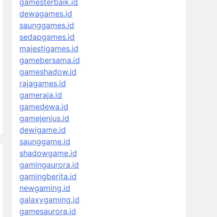
gamesterbaik.id
dewagames.id
saunggames.id
sedapgames.id
majestigames.id
gamebersama.id
gameshadow.id
rajagames.id
gameraja.id
gamedewa.id
gamejenius.id
dewigame.id
saunggame.id
shadowgame.id
gamingaurora.id
gamingberita.id
newgaming.id
galaxygaming.id
gamesaurora.id