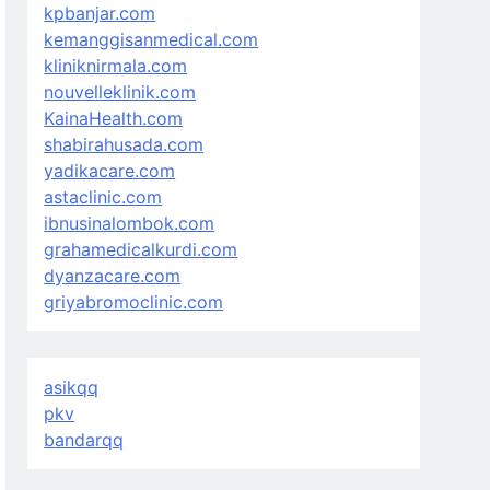
kpbanjar.com
kemanggisanmedical.com
kliniknirmala.com
nouvelleklinik.com
KainaHealth.com
shabirahusada.com
yadikacare.com
astaclinic.com
ibnusinalombok.com
grahamedicalkurdi.com
dyanzacare.com
griyabromoclinic.com
asikqq
pkv
bandarqq