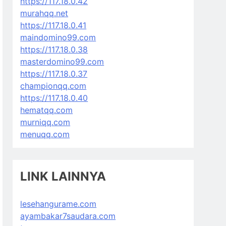
https://117.18.0.42
murahqq.net
https://117.18.0.41
maindomino99.com
https://117.18.0.38
masterdomino99.com
https://117.18.0.37
championqq.com
https://117.18.0.40
hematqq.com
murniqq.com
menuqq.com
LINK LAINNYA
lesehangurame.com
ayambakar7saudara.com