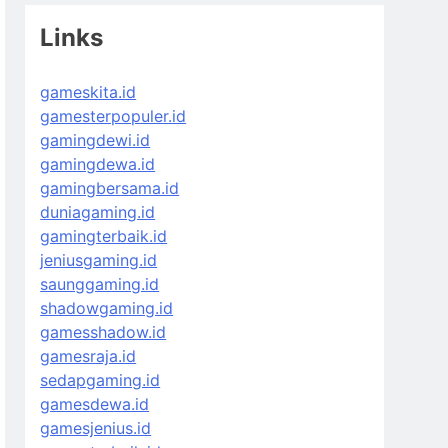
Links
gameskita.id
gamesterpopuler.id
gamingdewi.id
gamingdewa.id
gamingbersama.id
duniagaming.id
gamingterbaik.id
jeniusgaming.id
saunggaming.id
shadowgaming.id
gamesshadow.id
gamesraja.id
sedapgaming.id
gamesdewa.id
gamesjenius.id