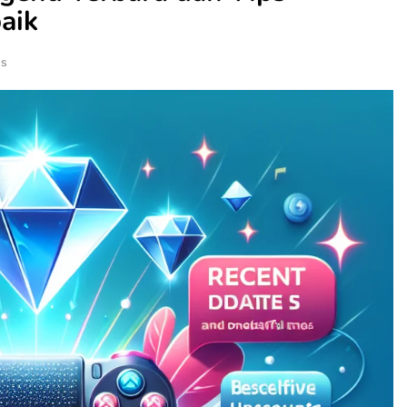
aik
ns