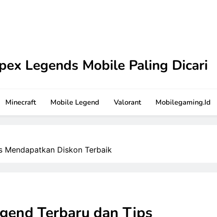
pex Legends Mobile Paling Dicari
 Tutorial terbaru ini. Dilengkapi strategi praktis dan sar
Minecraft
Mobile Legend
Valorant
Mobilegaming.id
s Mendapatkan Diskon Terbaik
gend Terbaru dan Tips