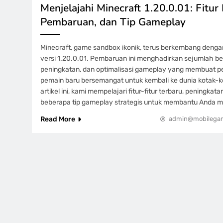
Menjelajahi Minecraft 1.20.0.01: Fitur 
Pembaruan, dan Tip Gameplay
Minecraft, game sandbox ikonik, terus berkembang denga
versi 1.20.0.01. Pembaruan ini menghadirkan sejumlah be
peningkatan, dan optimalisasi gameplay yang membuat 
pemain baru bersemangat untuk kembali ke dunia kotak-
artikel ini, kami mempelajari fitur-fitur terbaru, peningk
beberapa tip gameplay strategis untuk membantu Anda m
Read More
admin@mobilegam