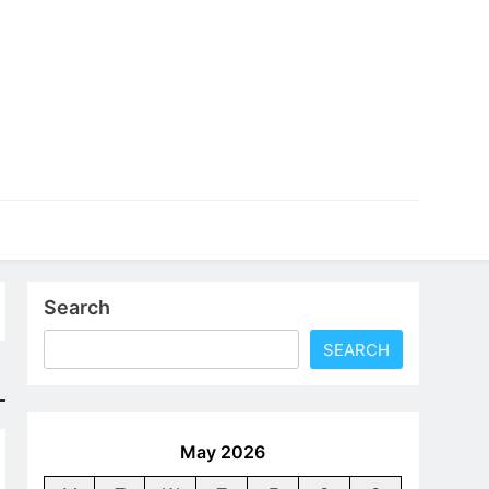
an profesional yang bisa langsung kamu terapkan dalam
Search
SEARCH
May 2026