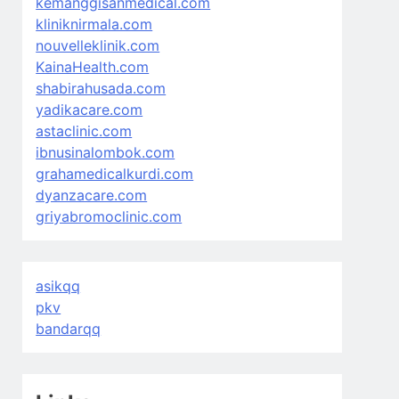
kemanggisanmedical.com
kliniknirmala.com
nouvelleklinik.com
KainaHealth.com
shabirahusada.com
yadikacare.com
astaclinic.com
ibnusinalombok.com
grahamedicalkurdi.com
dyanzacare.com
griyabromoclinic.com
asikqq
pkv
bandarqq