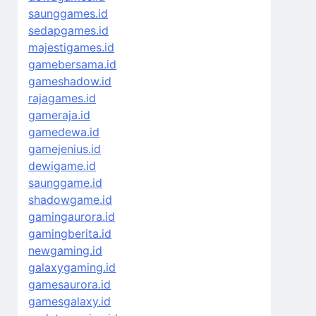
saunggames.id
sedapgames.id
majestigames.id
gamebersama.id
gameshadow.id
rajagames.id
gameraja.id
gamedewa.id
gamejenius.id
dewigame.id
saunggame.id
shadowgame.id
gamingaurora.id
gamingberita.id
newgaming.id
galaxygaming.id
gamesaurora.id
gamesgalaxy.id