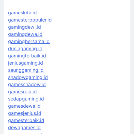
gameskita.id
gamesterpopuler.id
gamingdewi.id
gamingdewa.id
gamingbersama.id
duniagaming.id
gamingterbaik.id
jeniusgaming.id
saunggaming.id
shadowgaming.id
gamesshadow.id
gamesraja.id
sedapgaming.id
gamesdewa.id
gamesjenius.id
gamesterbaik.id
dewagames.id