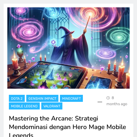
8
DOTA 2
GENSHIN IMPACT
MINECRAFT
months ago
MOBILE LEGEND
VALORANT
Mastering the Arcane: Strategi
Mendominasi dengan Hero Mage Mobile
Legends