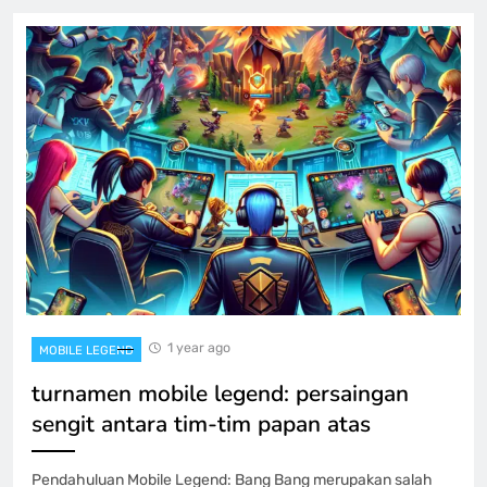
1 year ago
MOBILE LEGEND
turnamen mobile legend: persaingan
sengit antara tim-tim papan atas
Pendahuluan Mobile Legend: Bang Bang merupakan salah