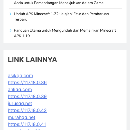
Anda untuk Pemandangan Menakjubkan dalam Game
Unduh APK Minecraft 1.22: Jelajahi Fitur dan Pembaruan
Terbaru
Panduan Utama untuk Mengunduh dan Memainkan Minecraft
APK 1.19
LINK LAINNYA
asikqq.com
https://117.18.0.36
ahliqq.com
https://117.18.0.39
jurusqq.net
https://117.18.0.42
murahqq.net
https://117.18.0.41