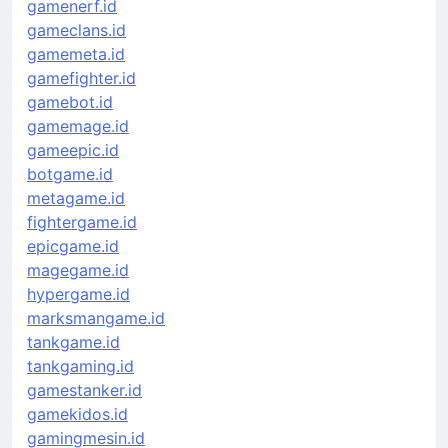
gamenerf.id
gameclans.id
gamemeta.id
gamefighter.id
gamebot.id
gamemage.id
gameepic.id
botgame.id
metagame.id
fightergame.id
epicgame.id
magegame.id
hypergame.id
marksmangame.id
tankgame.id
tankgaming.id
gamestanker.id
gamekidos.id
gamingmesin.id