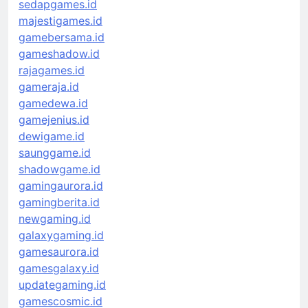
sedapgames.id
majestigames.id
gamebersama.id
gameshadow.id
rajagames.id
gameraja.id
gamedewa.id
gamejenius.id
dewigame.id
saunggame.id
shadowgame.id
gamingaurora.id
gamingberita.id
newgaming.id
galaxygaming.id
gamesaurora.id
gamesgalaxy.id
updategaming.id
gamescosmic.id