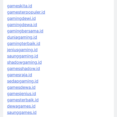
gameskita.id
gamesterpopuler.id
gamingdewi.id
gamingdewa.id
gamingbersama.id
duniagaming.id
gamingterbaik.id
jeniusgaming.id
saunggaming.id
shadowgaming.id
gamesshadow.id
gamesraja.id
sedapgaming.id
gamesdewa.id
gamesjenius.id
gamesterbaik.id
dewagames.id
saunggames.id