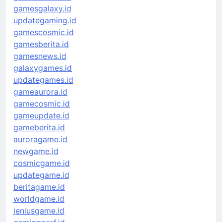
gamesgalaxy.id
updategaming.id
gamescosmic.id
gamesberita.id
gamesnews.id
galaxygames.id
updategames.id
gameaurora.id
gamecosmic.id
gameupdate.id
gameberita.id
auroragame.id
newgame.id
cosmicgame.id
updategame.id
beritagame.id
worldgame.id
jeniusgame.id