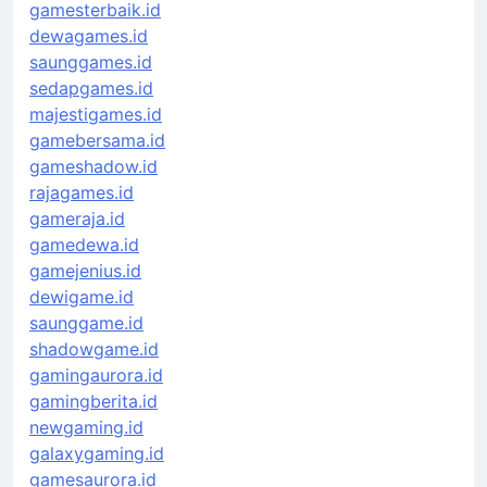
gamesterbaik.id
dewagames.id
saunggames.id
sedapgames.id
majestigames.id
gamebersama.id
gameshadow.id
rajagames.id
gameraja.id
gamedewa.id
gamejenius.id
dewigame.id
saunggame.id
shadowgame.id
gamingaurora.id
gamingberita.id
newgaming.id
galaxygaming.id
gamesaurora.id