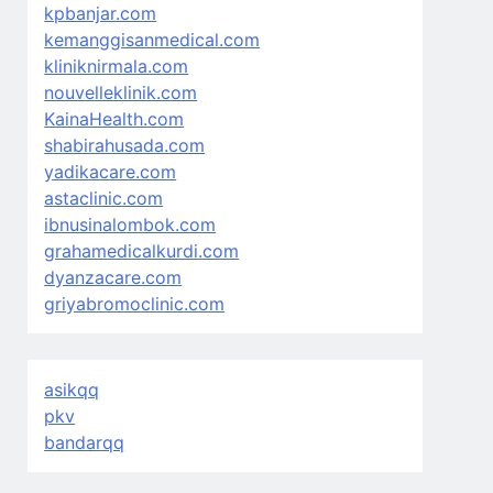
kpbanjar.com
kemanggisanmedical.com
kliniknirmala.com
nouvelleklinik.com
KainaHealth.com
shabirahusada.com
yadikacare.com
astaclinic.com
ibnusinalombok.com
grahamedicalkurdi.com
dyanzacare.com
griyabromoclinic.com
asikqq
pkv
bandarqq