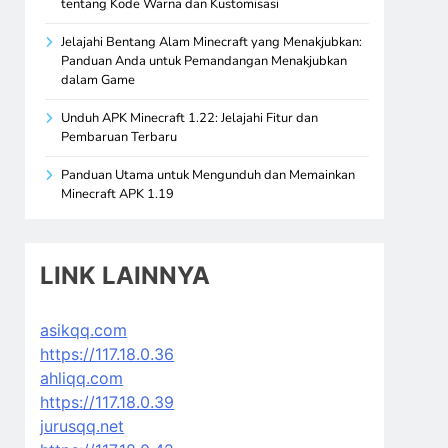
tentang Kode Warna dan Kustomisasi
Jelajahi Bentang Alam Minecraft yang Menakjubkan:
Panduan Anda untuk Pemandangan Menakjubkan
dalam Game
Unduh APK Minecraft 1.22: Jelajahi Fitur dan
Pembaruan Terbaru
Panduan Utama untuk Mengunduh dan Memainkan
Minecraft APK 1.19
LINK LAINNYA
asikqq.com
https://117.18.0.36
ahliqq.com
https://117.18.0.39
jurusqq.net