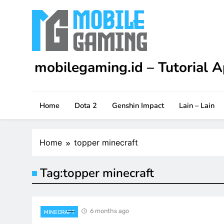
Skip
to
content
mobilegaming.id – Tutorial A
Upgrade skill kamu di Apex Legends Mobile dengan
game.
Home
Dota 2
Genshin Impact
Lain – Lain
Home
topper minecraft
Tag:
topper minecraft
6 months ago
MINECRAFT