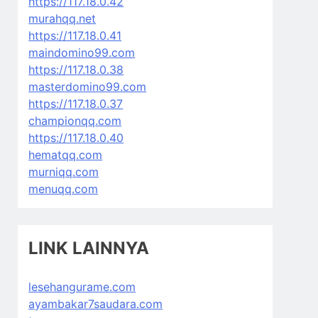
https://117.18.0.42
murahqq.net
https://117.18.0.41
maindomino99.com
https://117.18.0.38
masterdomino99.com
https://117.18.0.37
championqq.com
https://117.18.0.40
hematqq.com
murniqq.com
menuqq.com
LINK LAINNYA
lesehangurame.com
ayambakar7saudara.com