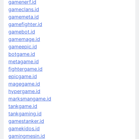
gamenerf.id
gameclans.id
gamemeta.id
gamefighter.id
gamebot.id
gamemage.id
gameepic.id
botgame.id
metagame.id
fightergame.id
epicgame.id
magegame.id
hypergame.id
marksmangame.id
tankgame.id
tankgaming.id
gamestanker.id
gamekidos.id
gamingmesin.id