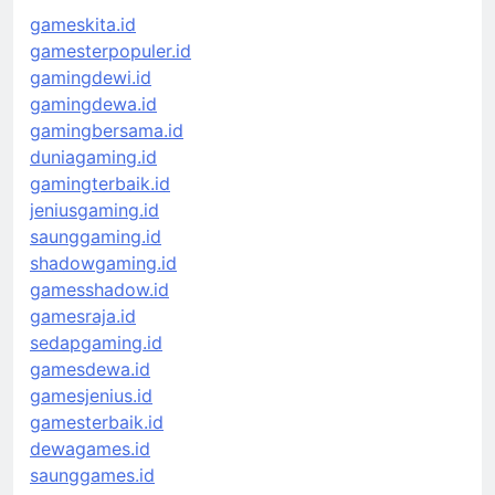
gameskita.id
gamesterpopuler.id
gamingdewi.id
gamingdewa.id
gamingbersama.id
duniagaming.id
gamingterbaik.id
jeniusgaming.id
saunggaming.id
shadowgaming.id
gamesshadow.id
gamesraja.id
sedapgaming.id
gamesdewa.id
gamesjenius.id
gamesterbaik.id
dewagames.id
saunggames.id