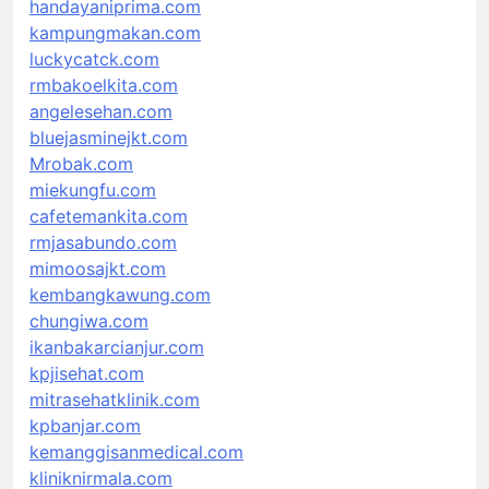
handayaniprima.com
kampungmakan.com
luckycatck.com
rmbakoelkita.com
angelesehan.com
bluejasminejkt.com
Mrobak.com
miekungfu.com
cafetemankita.com
rmjasabundo.com
mimoosajkt.com
kembangkawung.com
chungiwa.com
ikanbakarcianjur.com
kpjisehat.com
mitrasehatklinik.com
kpbanjar.com
kemanggisanmedical.com
kliniknirmala.com