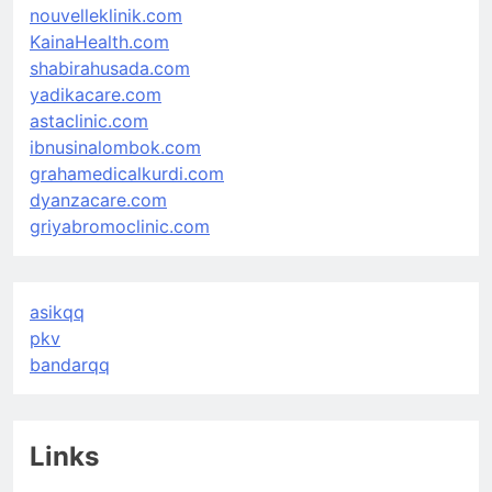
nouvelleklinik.com
KainaHealth.com
shabirahusada.com
yadikacare.com
astaclinic.com
ibnusinalombok.com
grahamedicalkurdi.com
dyanzacare.com
griyabromoclinic.com
asikqq
pkv
bandarqq
Links