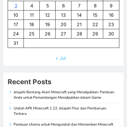
3
4
5
6
7
8
9
10
11
12
13
14
15
16
17
18
19
20
21
22
23
24
25
26
27
28
29
30
31
« Jul
Recent Posts
Jelajahi Bentang Alam Minecraft yang Menakjubkan: Panduan
Anda untuk Pemandangan Menakjubkan dalam Game
Unduh APK Minecraft 1.22: Jelajahi Fitur dan Pembaruan
Terbaru
Panduan Utama untuk Mengunduh dan Memainkan Minecraft