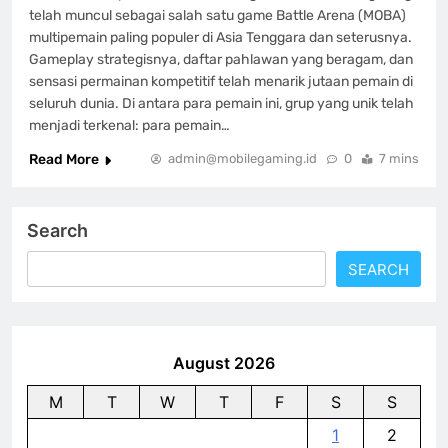
telah muncul sebagai salah satu game Battle Arena (MOBA)
multipemain paling populer di Asia Tenggara dan seterusnya.
Gameplay strategisnya, daftar pahlawan yang beragam, dan
sensasi permainan kompetitif telah menarik jutaan pemain di
seluruh dunia. Di antara para pemain ini, grup yang unik telah
menjadi terkenal: para pemain…
Read More
admin@mobilegaming.id
0
7 mins
Search
SEARCH
August 2026
M
T
W
T
F
S
S
1
2