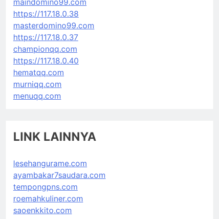
maindomino99.com
https://117.18.0.38
masterdomino99.com
https://117.18.0.37
championqq.com
https://117.18.0.40
hematqq.com
murniqq.com
menuqq.com
LINK LAINNYA
lesehangurame.com
ayambakar7saudara.com
tempongpns.com
roemahkuliner.com
saoenkkito.com