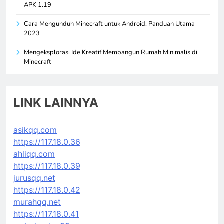
APK 1.19
Cara Mengunduh Minecraft untuk Android: Panduan Utama
2023
Mengeksplorasi Ide Kreatif Membangun Rumah Minimalis di
Minecraft
LINK LAINNYA
asikqq.com
https://117.18.0.36
ahliqq.com
https://117.18.0.39
jurusqq.net
https://117.18.0.42
murahqq.net
https://117.18.0.41