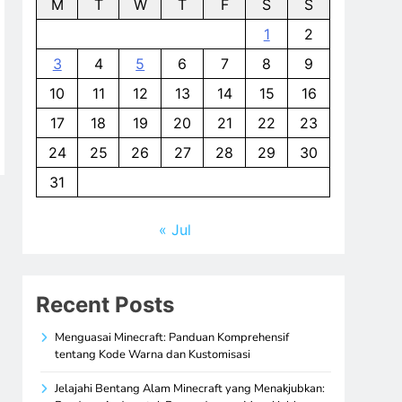
M
T
W
T
F
S
S
1
2
3
4
5
6
7
8
9
10
11
12
13
14
15
16
17
18
19
20
21
22
23
24
25
26
27
28
29
30
31
« Jul
Recent Posts
Menguasai Minecraft: Panduan Komprehensif
tentang Kode Warna dan Kustomisasi
Jelajahi Bentang Alam Minecraft yang Menakjubkan: