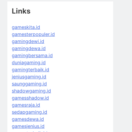
Links
gameskita.id
gamesterpopuler.id
gamingdewi.id
gamingdewa.id
gamingbersama.id
duniagaming.id
gamingterbaik.id
jeniusgaming.id
saunggaming.id
shadowgaming.id
gamesshadow.id
gamesraja.id
sedapgaming.id
gamesdewa.id
gamesjenius.id