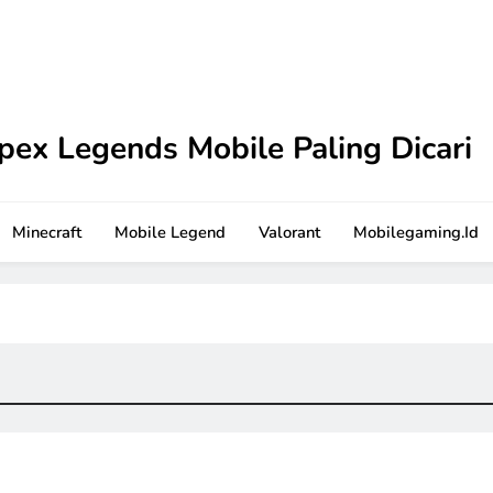
pex Legends Mobile Paling Dicari
 Tutorial terbaru ini. Dilengkapi strategi praktis dan sar
Minecraft
Mobile Legend
Valorant
Mobilegaming.id