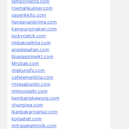
tempongpns.com
roemahkuliner.com
saoenkkito.com
handayaniprima.com
kampungmakan.com
luckycatck.com
rmbakoelkita.com
angelesehan.com
bluejasminejkt.com
Mrobak.com
miekungfu.com
cafetemankita.com
rmjasabundo.com
mimoosajkt.com
kembangkawung.com
chungiwa.com
ikanbakarcianjur.com
kpjisehat.com
mitrasehatklinik.com