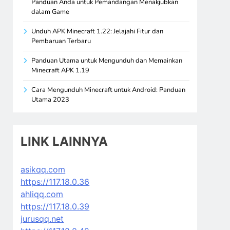
Panduan Anda untuk Pemandangan Menakjubkan
dalam Game
Unduh APK Minecraft 1.22: Jelajahi Fitur dan
Pembaruan Terbaru
Panduan Utama untuk Mengunduh dan Memainkan
Minecraft APK 1.19
Cara Mengunduh Minecraft untuk Android: Panduan
Utama 2023
LINK LAINNYA
asikqq.com
https://117.18.0.36
ahliqq.com
https://117.18.0.39
jurusqq.net