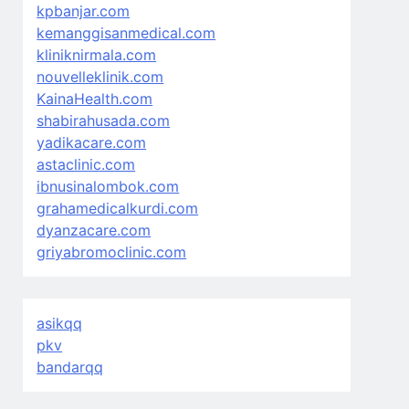
kpbanjar.com
kemanggisanmedical.com
kliniknirmala.com
nouvelleklinik.com
KainaHealth.com
shabirahusada.com
yadikacare.com
astaclinic.com
ibnusinalombok.com
grahamedicalkurdi.com
dyanzacare.com
griyabromoclinic.com
asikqq
pkv
bandarqq