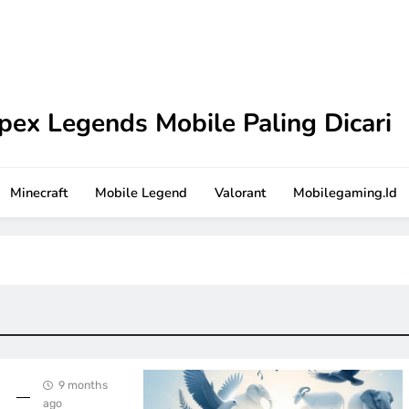
pex Legends Mobile Paling Dicari
 Tutorial terbaru ini. Dilengkapi strategi praktis dan sar
Minecraft
Mobile Legend
Valorant
Mobilegaming.id
9 months
ago