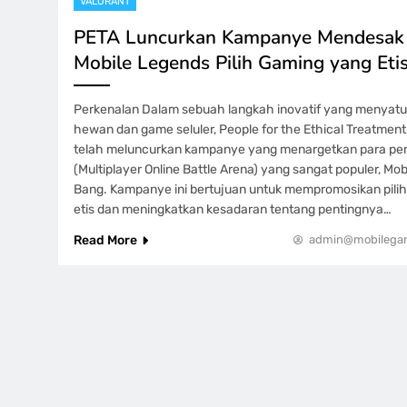
VALORANT
PETA Luncurkan Kampanye Mendesak
Mobile Legends Pilih Gaming yang Eti
Perkenalan Dalam sebuah langkah inovatif yang menyat
hewan dan game seluler, People for the Ethical Treatment
telah meluncurkan kampanye yang menargetkan para p
(Multiplayer Online Battle Arena) yang sangat populer, Mo
Bang. Kampanye ini bertujuan untuk mempromosikan pili
etis dan meningkatkan kesadaran tentang pentingnya…
Read More
admin@mobilegam