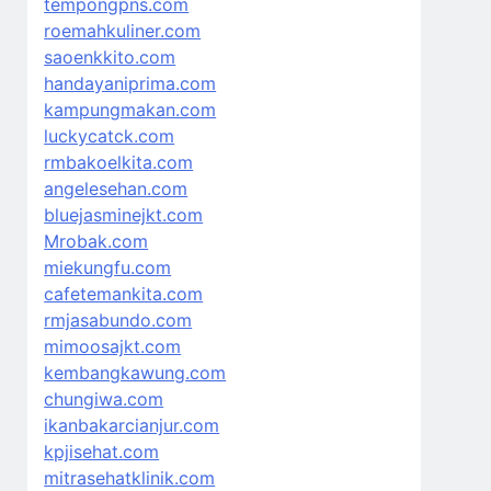
tempongpns.com
roemahkuliner.com
saoenkkito.com
handayaniprima.com
kampungmakan.com
luckycatck.com
rmbakoelkita.com
angelesehan.com
bluejasminejkt.com
Mrobak.com
miekungfu.com
cafetemankita.com
rmjasabundo.com
mimoosajkt.com
kembangkawung.com
chungiwa.com
ikanbakarcianjur.com
kpjisehat.com
mitrasehatklinik.com