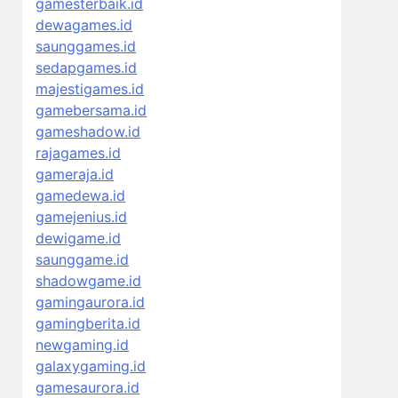
gamesterbaik.id
dewagames.id
saunggames.id
sedapgames.id
majestigames.id
gamebersama.id
gameshadow.id
rajagames.id
gameraja.id
gamedewa.id
gamejenius.id
dewigame.id
saunggame.id
shadowgame.id
gamingaurora.id
gamingberita.id
newgaming.id
galaxygaming.id
gamesaurora.id