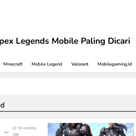
pex Legends Mobile Paling Dicari
 Tutorial terbaru ini. Dilengkapi strategi praktis dan sar
Minecraft
Mobile Legend
Valorant
Mobilegaming.id
nd
10 months
ago