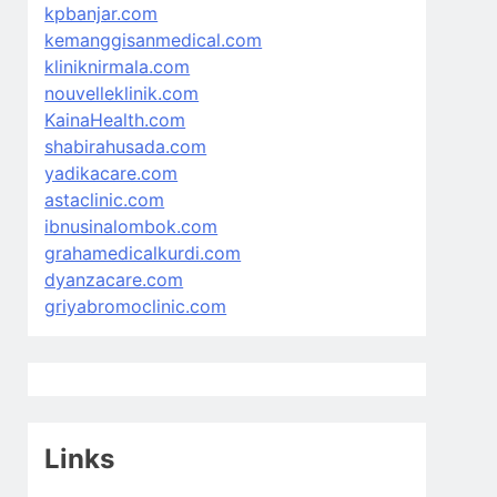
kpbanjar.com
kemanggisanmedical.com
kliniknirmala.com
nouvelleklinik.com
KainaHealth.com
shabirahusada.com
yadikacare.com
astaclinic.com
ibnusinalombok.com
grahamedicalkurdi.com
dyanzacare.com
griyabromoclinic.com
Links