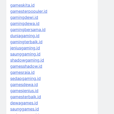
gameskita.id
gamesterpopuler.id
gamingdewi.id
gamingdewa.id
gamingbersama.id
duniagaming.id
gamingterbaik.id
jeniusgaming.id
saunggaming.id
shadowgaming.id
gamesshadow.id
gamesraja.id
sedapgaming.id
gamesdewa.id
gamesjenius.id
gamesterbaik.id
dewagames.id
saunggames.id