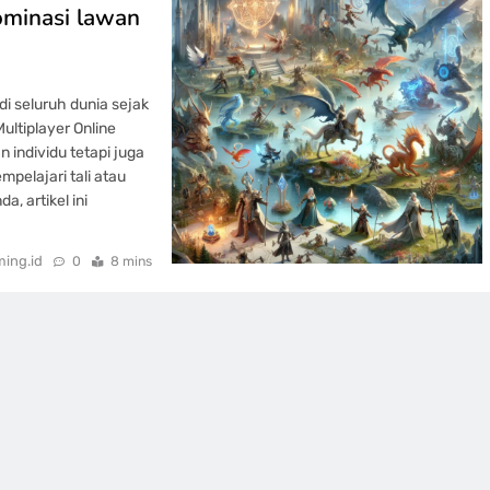
ominasi lawan
i seluruh dunia sejak
ultiplayer Online
 individu tetapi juga
pelajari tali atau
, artikel ini
ing.id
0
8 mins