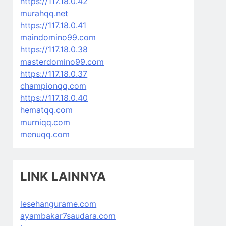
https://117.18.0.42
murahqq.net
https://117.18.0.41
maindomino99.com
https://117.18.0.38
masterdomino99.com
https://117.18.0.37
championqq.com
https://117.18.0.40
hematqq.com
murniqq.com
menuqq.com
LINK LAINNYA
lesehangurame.com
ayambakar7saudara.com