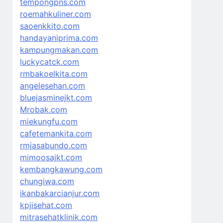
tempongpns.com
roemahkuliner.com
saoenkkito.com
handayaniprima.com
kampungmakan.com
luckycatck.com
rmbakoelkita.com
angelesehan.com
bluejasminejkt.com
Mrobak.com
miekungfu.com
cafetemankita.com
rmjasabundo.com
mimoosajkt.com
kembangkawung.com
chungiwa.com
ikanbakarcianjur.com
kpjisehat.com
mitrasehatklinik.com