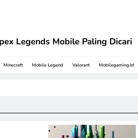
pex Legends Mobile Paling Dicari
 Tutorial terbaru ini. Dilengkapi strategi praktis dan sar
Minecraft
Mobile Legend
Valorant
Mobilegaming.id