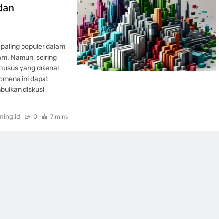
dan
 paling populer dalam
am. Namun, seiring
husus yang dikenal
omena ini dapat
mbulkan diskusi
ing.id
0
7 mins