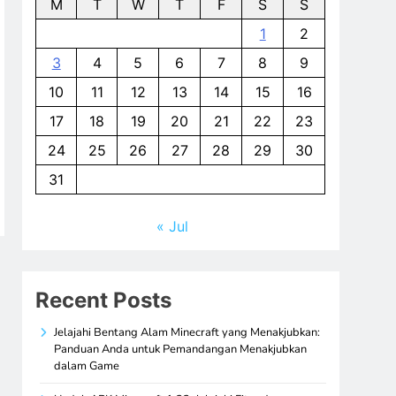
M
T
W
T
F
S
S
1
2
3
4
5
6
7
8
9
10
11
12
13
14
15
16
17
18
19
20
21
22
23
24
25
26
27
28
29
30
31
« Jul
Recent Posts
Jelajahi Bentang Alam Minecraft yang Menakjubkan:
Panduan Anda untuk Pemandangan Menakjubkan
dalam Game