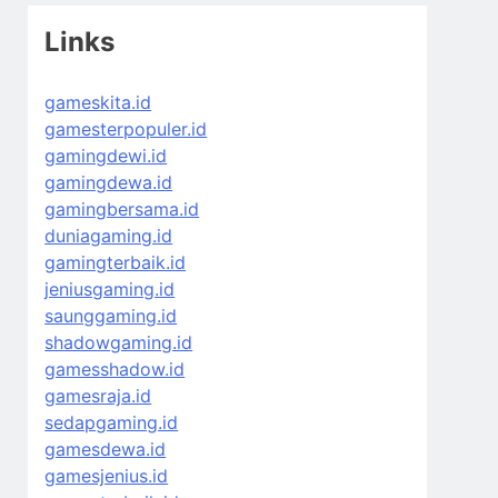
Links
gameskita.id
gamesterpopuler.id
gamingdewi.id
gamingdewa.id
gamingbersama.id
duniagaming.id
gamingterbaik.id
jeniusgaming.id
saunggaming.id
shadowgaming.id
gamesshadow.id
gamesraja.id
sedapgaming.id
gamesdewa.id
gamesjenius.id