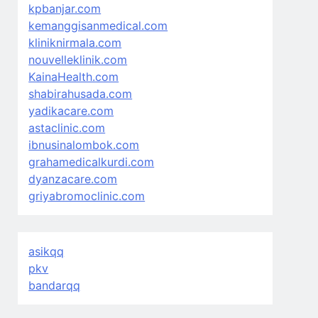
kpbanjar.com
kemanggisanmedical.com
kliniknirmala.com
nouvelleklinik.com
KainaHealth.com
shabirahusada.com
yadikacare.com
astaclinic.com
ibnusinalombok.com
grahamedicalkurdi.com
dyanzacare.com
griyabromoclinic.com
asikqq
pkv
bandarqq