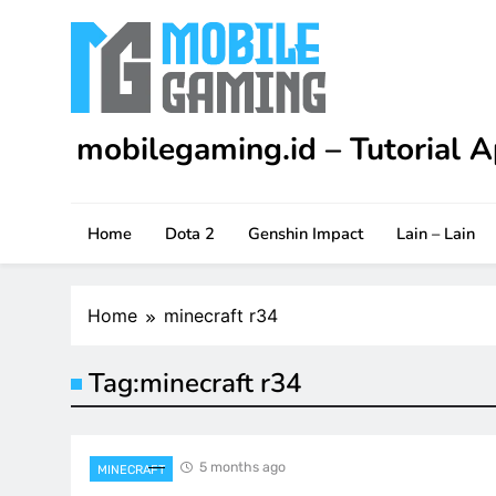
Skip
to
content
mobilegaming.id – Tutorial A
Upgrade skill kamu di Apex Legends Mobile dengan
game.
Home
Dota 2
Genshin Impact
Lain – Lain
Home
minecraft r34
Tag:
minecraft r34
5 months ago
MINECRAFT