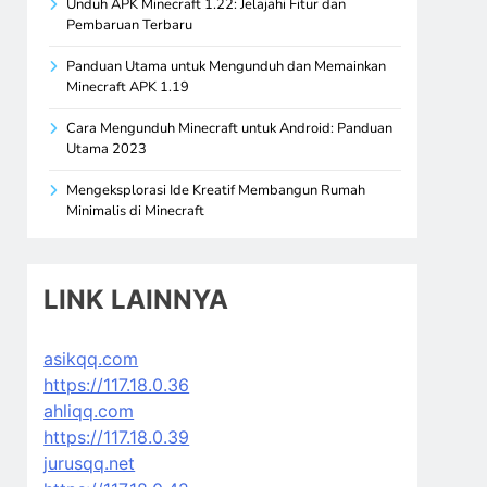
Unduh APK Minecraft 1.22: Jelajahi Fitur dan
Pembaruan Terbaru
Panduan Utama untuk Mengunduh dan Memainkan
Minecraft APK 1.19
Cara Mengunduh Minecraft untuk Android: Panduan
Utama 2023
Mengeksplorasi Ide Kreatif Membangun Rumah
Minimalis di Minecraft
LINK LAINNYA
asikqq.com
https://117.18.0.36
ahliqq.com
https://117.18.0.39
jurusqq.net