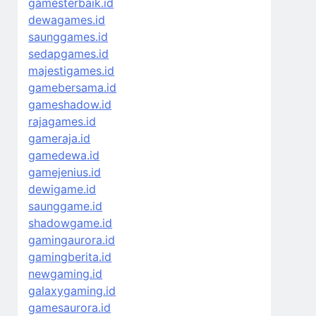
gamesterbaik.id
dewagames.id
saunggames.id
sedapgames.id
majestigames.id
gamebersama.id
gameshadow.id
rajagames.id
gameraja.id
gamedewa.id
gamejenius.id
dewigame.id
saunggame.id
shadowgame.id
gamingaurora.id
gamingberita.id
newgaming.id
galaxygaming.id
gamesaurora.id