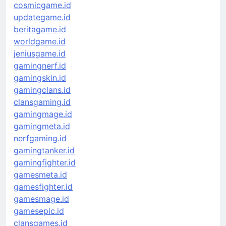
cosmicgame.id
updategame.id
beritagame.id
worldgame.id
jeniusgame.id
gamingnerf.id
gamingskin.id
gamingclans.id
clansgaming.id
gamingmage.id
gamingmeta.id
nerfgaming.id
gamingtanker.id
gamingfighter.id
gamesmeta.id
gamesfighter.id
gamesmage.id
gamesepic.id
clansgames.id