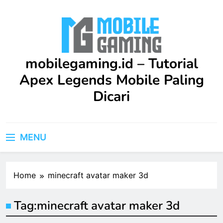
Skip
to
content
mobilegaming.id – Tutorial
Apex Legends Mobile Paling
Dicari
Upgrade skill kamu di Apex Legends Mobile dengan
Tutorial terbaru ini. Dilengkapi strategi praktis dan
MENU
saran profesional yang bisa langsung kamu terapkan
dalam game.
Home
minecraft avatar maker 3d
Tag:
minecraft avatar maker 3d