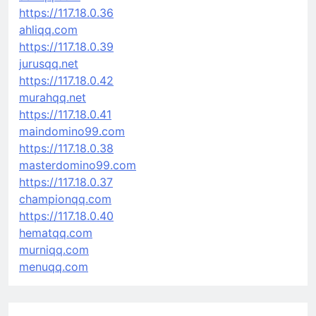
https://117.18.0.36
ahliqq.com
https://117.18.0.39
jurusqq.net
https://117.18.0.42
murahqq.net
https://117.18.0.41
maindomino99.com
https://117.18.0.38
masterdomino99.com
https://117.18.0.37
championqq.com
https://117.18.0.40
hematqq.com
murniqq.com
menuqq.com