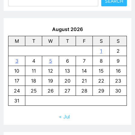
SEARCH
August 2026
M
T
W
T
F
S
S
1
2
3
4
5
6
7
8
9
10
11
12
13
14
15
16
17
18
19
20
21
22
23
24
25
26
27
28
29
30
31
« Jul