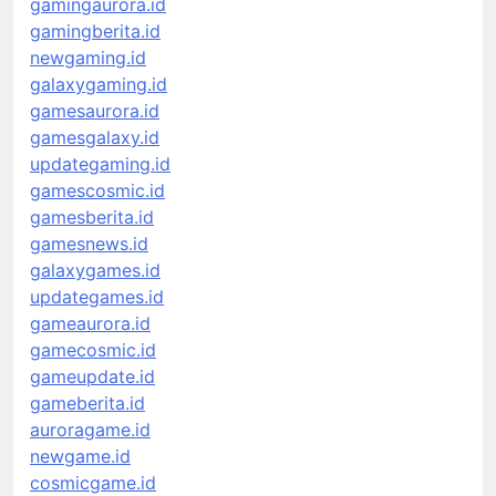
gamingaurora.id
gamingberita.id
newgaming.id
galaxygaming.id
gamesaurora.id
gamesgalaxy.id
updategaming.id
gamescosmic.id
gamesberita.id
gamesnews.id
galaxygames.id
updategames.id
gameaurora.id
gamecosmic.id
gameupdate.id
gameberita.id
auroragame.id
newgame.id
cosmicgame.id