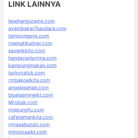
LINK LAINNYA
lesehangurame.com
ayambakar7saudara.com
tempongpns.com
roemahkuliner.com
saoenkkito.com
handayaniprima.com
kampungmakan.com
luckycatck.com
rmbakoelkita.com
angelesehan.com
bluejasminejkt.com
Mrobak.com
miekungfu.com
cafetemankita.com
rmjasabundo.com
mimoosajkt.com