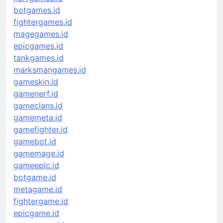
botgames.id
fightergames.id
magegames.id
epicgames.id
tankgames.id
marksmangames.id
gameskin.id
gamenerf.id
gameclans.id
gamemeta.id
gamefighter.id
gamebot.id
gamemage.id
gameepic.id
botgame.id
metagame.id
fightergame.id
epicgame.id