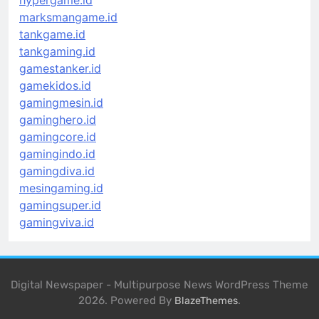
marksmangame.id
tankgame.id
tankgaming.id
gamestanker.id
gamekidos.id
gamingmesin.id
gaminghero.id
gamingcore.id
gamingindo.id
gamingdiva.id
mesingaming.id
gamingsuper.id
gamingviva.id
Digital Newspaper - Multipurpose News WordPress Theme
2026. Powered By
.
BlazeThemes