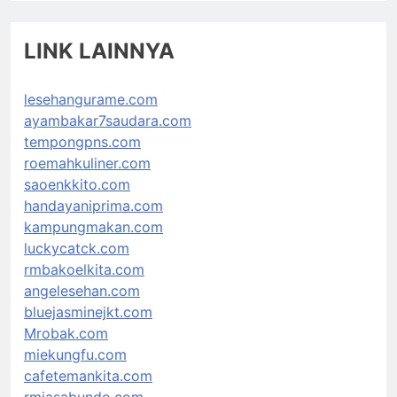
LINK LAINNYA
lesehangurame.com
ayambakar7saudara.com
tempongpns.com
roemahkuliner.com
saoenkkito.com
handayaniprima.com
kampungmakan.com
luckycatck.com
rmbakoelkita.com
angelesehan.com
bluejasminejkt.com
Mrobak.com
miekungfu.com
cafetemankita.com
rmjasabundo.com