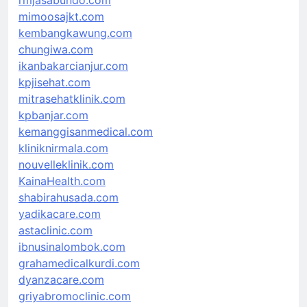
mimoosajkt.com
kembangkawung.com
chungiwa.com
ikanbakarcianjur.com
kpjisehat.com
mitrasehatklinik.com
kpbanjar.com
kemanggisanmedical.com
kliniknirmala.com
nouvelleklinik.com
KainaHealth.com
shabirahusada.com
yadikacare.com
astaclinic.com
ibnusinalombok.com
grahamedicalkurdi.com
dyanzacare.com
griyabromoclinic.com