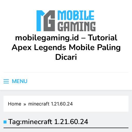
Skip
to
content
mobilegaming.id – Tutorial
Apex Legends Mobile Paling
Dicari
Upgrade skill kamu di Apex Legends Mobile dengan
Tutorial terbaru ini. Dilengkapi strategi praktis dan
MENU
saran profesional yang bisa langsung kamu terapkan
dalam game.
Home
minecraft 1.21.60.24
Tag:
minecraft 1.21.60.24