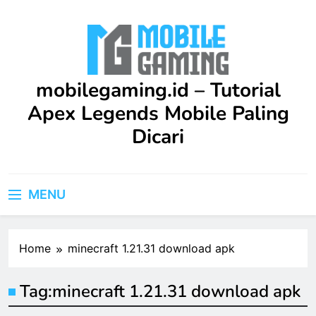
Skip
to
content
mobilegaming.id – Tutorial
Apex Legends Mobile Paling
Dicari
Upgrade skill kamu di Apex Legends Mobile dengan
Tutorial terbaru ini. Dilengkapi strategi praktis dan
MENU
saran profesional yang bisa langsung kamu terapkan
dalam game.
Home
minecraft 1.21.31 download apk
Tag:
minecraft 1.21.31 download apk