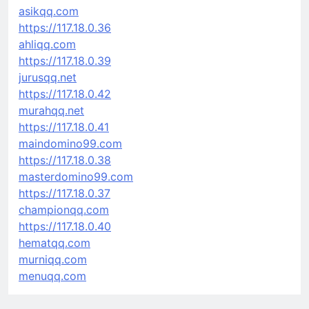
asikqq.com
https://117.18.0.36
ahliqq.com
https://117.18.0.39
jurusqq.net
https://117.18.0.42
murahqq.net
https://117.18.0.41
maindomino99.com
https://117.18.0.38
masterdomino99.com
https://117.18.0.37
championqq.com
https://117.18.0.40
hematqq.com
murniqq.com
menuqq.com