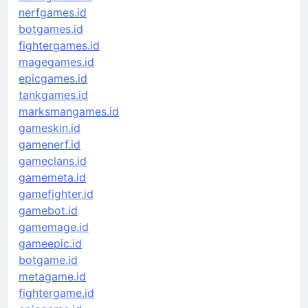
nerfgames.id
botgames.id
fightergames.id
magegames.id
epicgames.id
tankgames.id
marksmangames.id
gameskin.id
gamenerf.id
gameclans.id
gamemeta.id
gamefighter.id
gamebot.id
gamemage.id
gameepic.id
botgame.id
metagame.id
fightergame.id