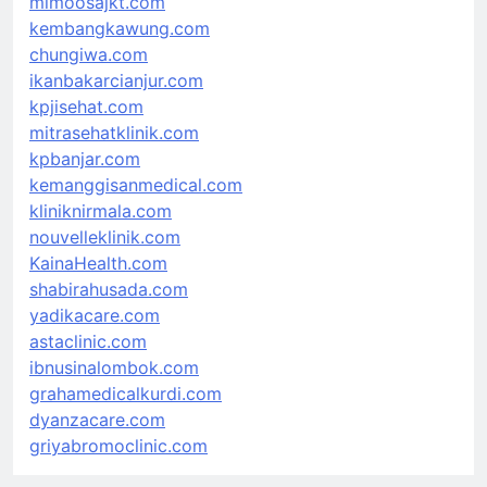
mimoosajkt.com
kembangkawung.com
chungiwa.com
ikanbakarcianjur.com
kpjisehat.com
mitrasehatklinik.com
kpbanjar.com
kemanggisanmedical.com
kliniknirmala.com
nouvelleklinik.com
KainaHealth.com
shabirahusada.com
yadikacare.com
astaclinic.com
ibnusinalombok.com
grahamedicalkurdi.com
dyanzacare.com
griyabromoclinic.com