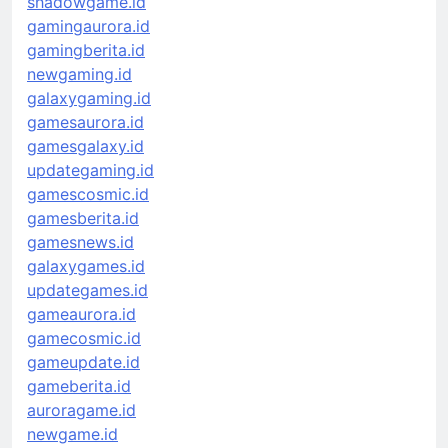
shadowgame.id
gamingaurora.id
gamingberita.id
newgaming.id
galaxygaming.id
gamesaurora.id
gamesgalaxy.id
updategaming.id
gamescosmic.id
gamesberita.id
gamesnews.id
galaxygames.id
updategames.id
gameaurora.id
gamecosmic.id
gameupdate.id
gameberita.id
auroragame.id
newgame.id