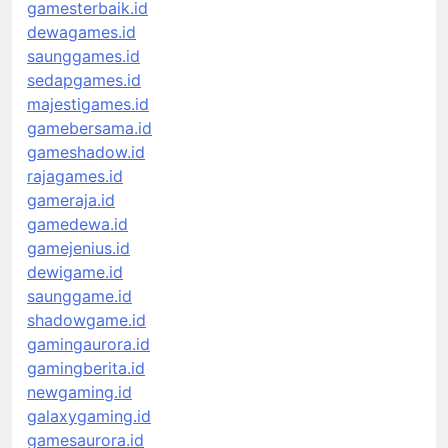
gamesterbaik.id
dewagames.id
saunggames.id
sedapgames.id
majestigames.id
gamebersama.id
gameshadow.id
rajagames.id
gameraja.id
gamedewa.id
gamejenius.id
dewigame.id
saunggame.id
shadowgame.id
gamingaurora.id
gamingberita.id
newgaming.id
galaxygaming.id
gamesaurora.id