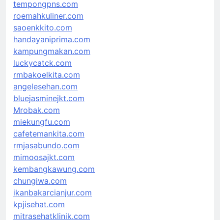
tempongpns.com
roemahkuliner.com
saoenkkito.com
handayaniprima.com
kampungmakan.com
luckycatck.com
rmbakoelkita.com
angelesehan.com
bluejasminejkt.com
Mrobak.com
miekungfu.com
cafetemankita.com
rmjasabundo.com
mimoosajkt.com
kembangkawung.com
chungiwa.com
ikanbakarcianjur.com
kpjisehat.com
mitrasehatklinik.com