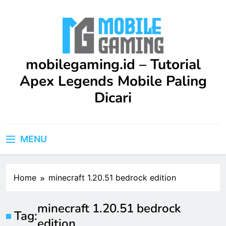
Skip
to
content
mobilegaming.id – Tutorial
Apex Legends Mobile Paling
Dicari
Upgrade skill kamu di Apex Legends Mobile dengan
Tutorial terbaru ini. Dilengkapi strategi praktis dan
MENU
saran profesional yang bisa langsung kamu terapkan
dalam game.
Home
minecraft 1.20.51 bedrock edition
minecraft 1.20.51 bedrock
Tag:
edition