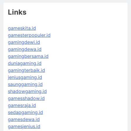
Links
gameskita.id
gamesterpopuler.id
gamingdewi.id
gamingdewa.id
gamingbersama.id
duniagaming.id
gamingterbaik.id
jeniusgaming.id
saunggaming.id
shadowgaming.id
gamesshadow.id
gamesraja.id
sedapgaming.id
gamesdewa.id
gamesjenius.id