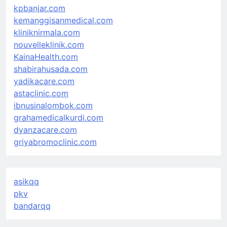
kpbanjar.com
kemanggisanmedical.com
kliniknirmala.com
nouvelleklinik.com
KainaHealth.com
shabirahusada.com
yadikacare.com
astaclinic.com
ibnusinalombok.com
grahamedicalkurdi.com
dyanzacare.com
griyabromoclinic.com
asikqq
pkv
bandarqq