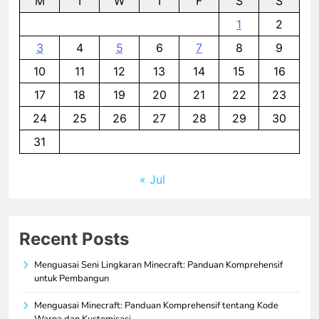
M
T
W
T
F
S
S
1
2
3
4
5
6
7
8
9
10
11
12
13
14
15
16
17
18
19
20
21
22
23
24
25
26
27
28
29
30
31
« Jul
Recent Posts
Menguasai Seni Lingkaran Minecraft: Panduan Komprehensif
untuk Pembangun
Menguasai Minecraft: Panduan Komprehensif tentang Kode