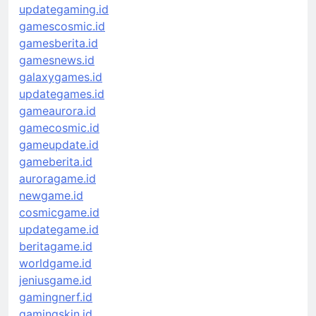
updategaming.id
gamescosmic.id
gamesberita.id
gamesnews.id
galaxygames.id
updategames.id
gameaurora.id
gamecosmic.id
gameupdate.id
gameberita.id
auroragame.id
newgame.id
cosmicgame.id
updategame.id
beritagame.id
worldgame.id
jeniusgame.id
gamingnerf.id
gamingskin.id