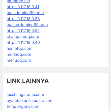
murahqq.net
https://117.18.0.41
maindomino99.com
https://117.18.0.38
masterdomino99.com
https://117.18.0.37
championqq.com
https://117.18.0.40
hematqq.com
murniqq.com
menuqq.com
LINK LAINNYA
lesehangurame.com
ayambakar7saudara.com
tempongpns.com