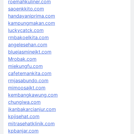
roemahkuliner.com
saoenkkito.com
handayaniprima.com
kampungmakan.com
luckycatck.com
rmbakoelkita.com
angelesehan.com
bluejasminejkt.com
Mrobak.com
miekungfu.com
cafetemankita.com
rmjasabundo.com
mimoosajkt.com
kembangkawung.com
chungiwa.com
ikanbakarcianjur.com
kpjisehat.com
mitrasehatklinik.com
kpbanjar.com