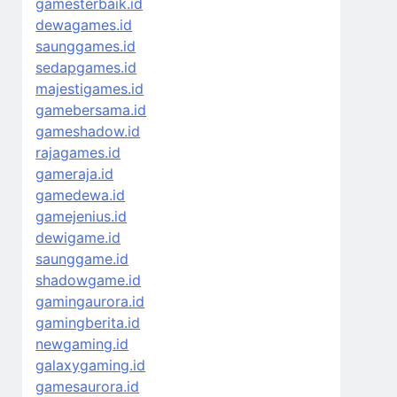
gamesterbaik.id
dewagames.id
saunggames.id
sedapgames.id
majestigames.id
gamebersama.id
gameshadow.id
rajagames.id
gameraja.id
gamedewa.id
gamejenius.id
dewigame.id
saunggame.id
shadowgame.id
gamingaurora.id
gamingberita.id
newgaming.id
galaxygaming.id
gamesaurora.id