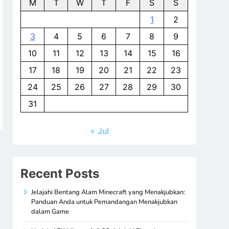
M
T
W
T
F
S
S
1
2
3
4
5
6
7
8
9
10
11
12
13
14
15
16
17
18
19
20
21
22
23
24
25
26
27
28
29
30
31
« Jul
Recent Posts
Jelajahi Bentang Alam Minecraft yang Menakjubkan:
Panduan Anda untuk Pemandangan Menakjubkan
dalam Game