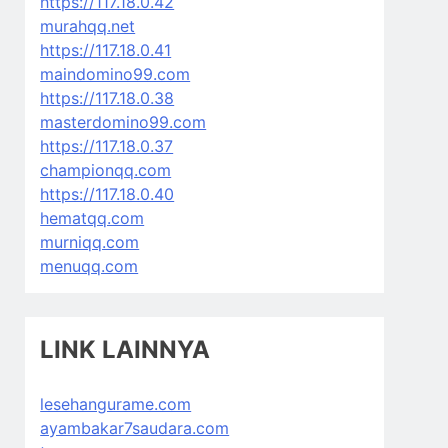
https://117.18.0.42
murahqq.net
https://117.18.0.41
maindomino99.com
https://117.18.0.38
masterdomino99.com
https://117.18.0.37
championqq.com
https://117.18.0.40
hematqq.com
murniqq.com
menuqq.com
LINK LAINNYA
lesehangurame.com
ayambakar7saudara.com