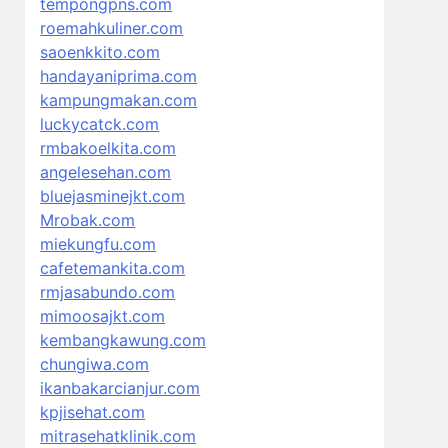
tempongpns.com
roemahkuliner.com
saoenkkito.com
handayaniprima.com
kampungmakan.com
luckycatck.com
rmbakoelkita.com
angelesehan.com
bluejasminejkt.com
Mrobak.com
miekungfu.com
cafetemankita.com
rmjasabundo.com
mimoosajkt.com
kembangkawung.com
chungiwa.com
ikanbakarcianjur.com
kpjisehat.com
mitrasehatklinik.com