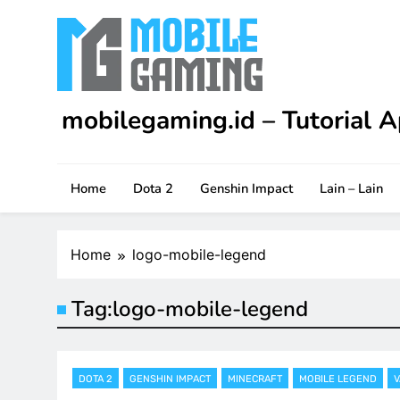
Skip
to
content
mobilegaming.id – Tutorial A
Upgrade skill kamu di Apex Legends Mobile dengan
game.
Home
Dota 2
Genshin Impact
Lain – Lain
Home
logo-mobile-legend
Tag:
logo-mobile-legend
DOTA 2
GENSHIN IMPACT
MINECRAFT
MOBILE LEGEND
V