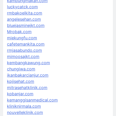
kampungmakan.com
luckycatck.com
rmbakoelkita.com
angelesehan.com
bluejasminejkt.com
Mrobak.com
miekungfu.com
cafetemankita.com
rmjasabundo.com
mimoosajkt.com
kembangkawung.com
chungiwa.com
ikanbakarcianjur.com
kpjisehat.com
mitrasehatklinik.com
kpbanjar.com
kemanggisanmedical.com
kliniknirmala.com
nouvelleklinik.com