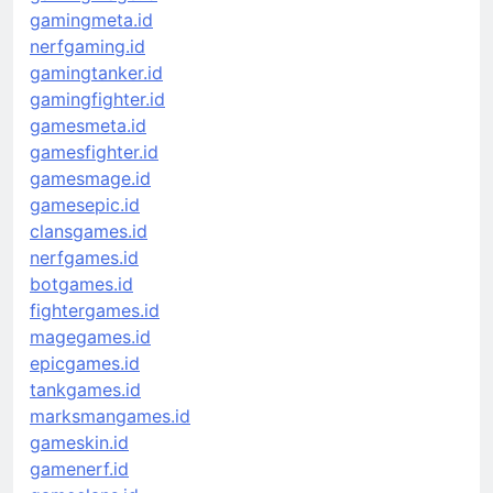
gamingmeta.id
nerfgaming.id
gamingtanker.id
gamingfighter.id
gamesmeta.id
gamesfighter.id
gamesmage.id
gamesepic.id
clansgames.id
nerfgames.id
botgames.id
fightergames.id
magegames.id
epicgames.id
tankgames.id
marksmangames.id
gameskin.id
gamenerf.id