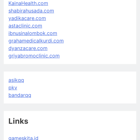
KainaHealth.com
shabirahusada.com
yadikacare.com
astaclinic.com
ibnusinalombok.com
grahamedicalkurdi.com
dyanzacare.com
griyabromoclinic.com
asikqq
pkv
bandarqq
Links
gameskita.id