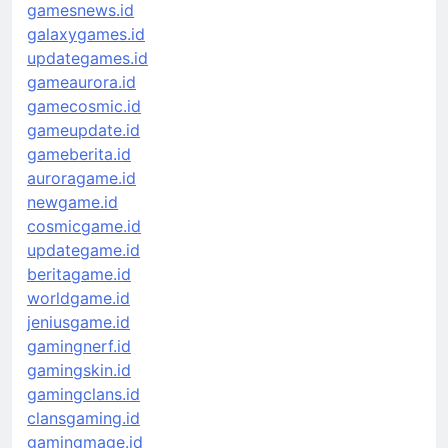
gamesnews.id
galaxygames.id
updategames.id
gameaurora.id
gamecosmic.id
gameupdate.id
gameberita.id
auroragame.id
newgame.id
cosmicgame.id
updategame.id
beritagame.id
worldgame.id
jeniusgame.id
gamingnerf.id
gamingskin.id
gamingclans.id
clansgaming.id
gamingmage.id