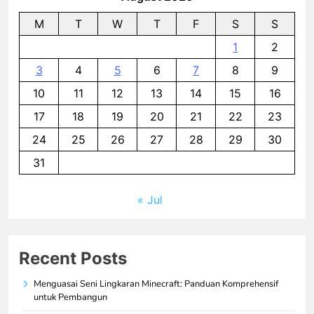
M
T
W
T
F
S
S
1
2
3
4
5
6
7
8
9
10
11
12
13
14
15
16
17
18
19
20
21
22
23
24
25
26
27
28
29
30
31
« Jul
Recent Posts
Menguasai Seni Lingkaran Minecraft: Panduan Komprehensif
untuk Pembangun