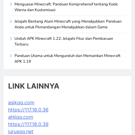
Menguasai Minecraft: Panduan Komprehensif tentang Kode
Warna dan Kustomisasi
Jelajahi Bentang Alam Minecraft yang Menakjubkan: Panduan
Anda untuk Pemandangan Menakjubkan dalam Game
Unduh APK Minecraft 1.22: Jelajahi Fitur dan Pembaruan
Terbaru
Panduan Utama untuk Mengunduh dan Memainkan Minecraft
APK 1.19
LINK LAINNYA
asikqq.com
https://117.18.0.36
ahliqq.com
https://117.18.0.39
jurusqq.net