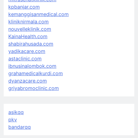
kpbanjar.com
kemanggisanmedical.com
kliniknirmala.com
nouvelleklinik.com
KainaHealth.com
shabirahusada.com
yadikacare.com
astaclinic.com
ibnusinalombok.com
grahamedicalkurdi.com
dyanzacare.com
griyabromoclinic.com
asikqq
pkv
bandarqq