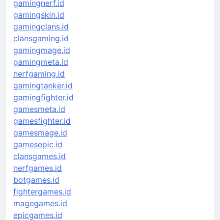
gamingnerf.id
gamingskin.id
gamingclans.id
clansgaming.id
gamingmage.id
gamingmeta.id
nerfgaming.id
gamingtanker.id
gamingfighter.id
gamesmeta.id
gamesfighter.id
gamesmage.id
gamesepic.id
clansgames.id
nerfgames.id
botgames.id
fightergames.id
magegames.id
epicgames.id