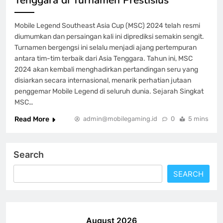
Tenggara di Turnamen Prestisius
Mobile Legend Southeast Asia Cup (MSC) 2024 telah resmi
diumumkan dan persaingan kali ini diprediksi semakin sengit.
Turnamen bergengsi ini selalu menjadi ajang pertempuran
antara tim-tim terbaik dari Asia Tenggara. Tahun ini, MSC
2024 akan kembali menghadirkan pertandingan seru yang
disiarkan secara internasional, menarik perhatian jutaan
penggemar Mobile Legend di seluruh dunia. Sejarah Singkat
MSC…
Read More
admin@mobilegaming.id
0
5 mins
Search
SEARCH
August 2026