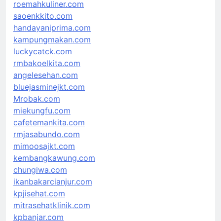
roemahkuliner.com
saoenkkito.com
handayaniprima.com
kampungmakan.com
luckycatck.com
rmbakoelkita.com
angelesehan.com
bluejasminejkt.com
Mrobak.com
miekungfu.com
cafetemankita.com
rmjasabundo.com
mimoosajkt.com
kembangkawung.com
chungiwa.com
ikanbakarcianjur.com
kpjisehat.com
mitrasehatklinik.com
kpbanjar.com