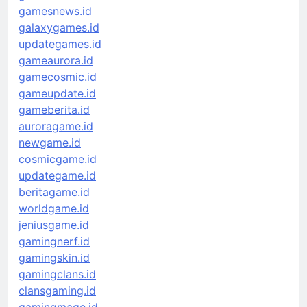
gamesnews.id
galaxygames.id
updategames.id
gameaurora.id
gamecosmic.id
gameupdate.id
gameberita.id
auroragame.id
newgame.id
cosmicgame.id
updategame.id
beritagame.id
worldgame.id
jeniusgame.id
gamingnerf.id
gamingskin.id
gamingclans.id
clansgaming.id