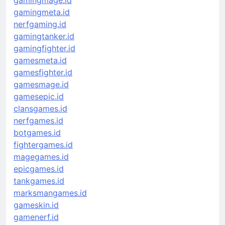
gamingmage.id
gamingmeta.id
nerfgaming.id
gamingtanker.id
gamingfighter.id
gamesmeta.id
gamesfighter.id
gamesmage.id
gamesepic.id
clansgames.id
nerfgames.id
botgames.id
fightergames.id
magegames.id
epicgames.id
tankgames.id
marksmangames.id
gameskin.id
gamenerf.id