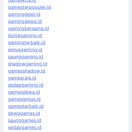
gameskita.id
gamesterpopuler.id
gamingdewi.id
gamingdewa.id
gamingbersama.id
duniagaming.id
gamingterbaik.id
jeniusgaming.id
saunggaming.id
shadowgaming.id
gamesshadow.id
gamesraja.id
sedapgaming.id
gamesdewa.id
gamesjenius.id
gamesterbaik.id
dewagames.id
saunggames.id
sedapgames.id