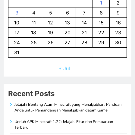
1
2
3
4
5
6
7
8
9
10
11
12
13
14
15
16
17
18
19
20
21
22
23
24
25
26
27
28
29
30
31
« Jul
Recent Posts
Jelajahi Bentang Alam Minecraft yang Menakjubkan: Panduan
Anda untuk Pemandangan Menakjubkan dalam Game
Unduh APK Minecraft 1.22: Jelajahi Fitur dan Pembaruan
Terbaru