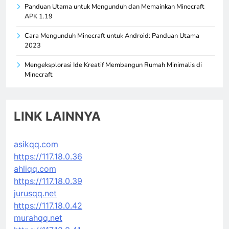
Panduan Utama untuk Mengunduh dan Memainkan Minecraft
APK 1.19
Cara Mengunduh Minecraft untuk Android: Panduan Utama
2023
Mengeksplorasi Ide Kreatif Membangun Rumah Minimalis di
Minecraft
LINK LAINNYA
asikqq.com
https://117.18.0.36
ahliqq.com
https://117.18.0.39
jurusqq.net
https://117.18.0.42
murahqq.net