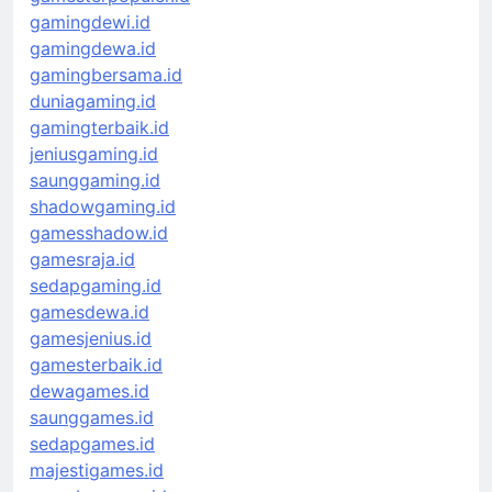
gamingdewi.id
gamingdewa.id
gamingbersama.id
duniagaming.id
gamingterbaik.id
jeniusgaming.id
saunggaming.id
shadowgaming.id
gamesshadow.id
gamesraja.id
sedapgaming.id
gamesdewa.id
gamesjenius.id
gamesterbaik.id
dewagames.id
saunggames.id
sedapgames.id
majestigames.id