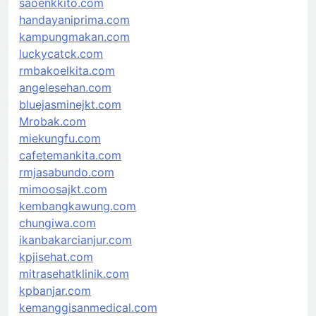
saoenkkito.com
handayaniprima.com
kampungmakan.com
luckycatck.com
rmbakoelkita.com
angelesehan.com
bluejasminejkt.com
Mrobak.com
miekungfu.com
cafetemankita.com
rmjasabundo.com
mimoosajkt.com
kembangkawung.com
chungiwa.com
ikanbakarcianjur.com
kpjisehat.com
mitrasehatklinik.com
kpbanjar.com
kemanggisanmedical.com