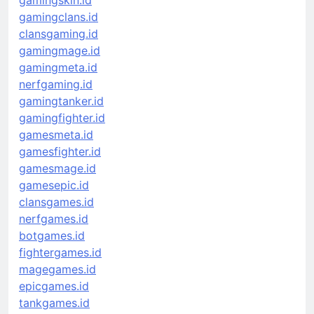
gamingskin.id
gamingclans.id
clansgaming.id
gamingmage.id
gamingmeta.id
nerfgaming.id
gamingtanker.id
gamingfighter.id
gamesmeta.id
gamesfighter.id
gamesmage.id
gamesepic.id
clansgames.id
nerfgames.id
botgames.id
fightergames.id
magegames.id
epicgames.id
tankgames.id