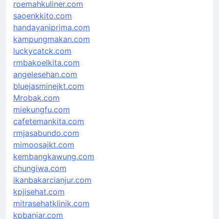
roemahkuliner.com
saoenkkito.com
handayaniprima.com
kampungmakan.com
luckycatck.com
rmbakoelkita.com
angelesehan.com
bluejasminejkt.com
Mrobak.com
miekungfu.com
cafetemankita.com
rmjasabundo.com
mimoosajkt.com
kembangkawung.com
chungiwa.com
ikanbakarcianjur.com
kpjisehat.com
mitrasehatklinik.com
kpbanjar.com