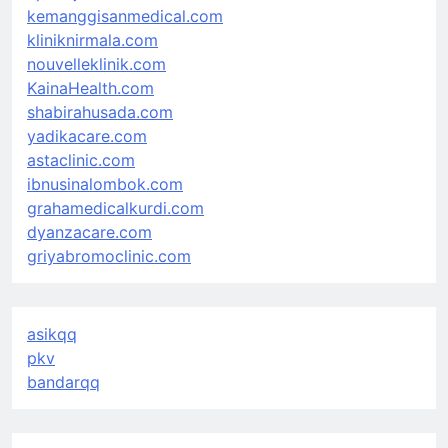
kemanggisanmedical.com
kliniknirmala.com
nouvelleklinik.com
KainaHealth.com
shabirahusada.com
yadikacare.com
astaclinic.com
ibnusinalombok.com
grahamedicalkurdi.com
dyanzacare.com
griyabromoclinic.com
asikqq
pkv
bandarqq